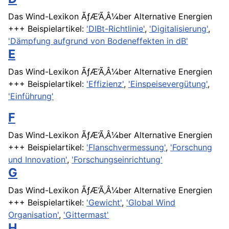
Das Wind-Lexikon ÃƒÆ’Ã‚Â¼ber Alternative Energien
+++ Beispielartikel:
'DIBt-Richtlinie'
,
'Digitalisierung'
,
'Dämpfung aufgrund von Bodeneffekten in dB'
E
Das Wind-Lexikon ÃƒÆ’Ã‚Â¼ber Alternative Energien
+++ Beispielartikel:
'Effizienz'
,
'Einspeisevergütung'
,
'Einführung'
F
Das Wind-Lexikon ÃƒÆ’Ã‚Â¼ber Alternative Energien
+++ Beispielartikel:
'Flanschvermessung'
,
'Forschung
und Innovation'
,
'Forschungseinrichtung'
G
Das Wind-Lexikon ÃƒÆ’Ã‚Â¼ber Alternative Energien
+++ Beispielartikel:
'Gewicht'
,
'Global Wind
Organisation'
,
'Gittermast'
H