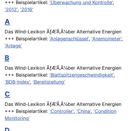
+++ Beispielartikel:
'Überwachung und Kontrolle'
,
'2012'
,
'2016'
A
Das Wind-Lexikon ÃƒÆ’Ã‚Â¼ber Alternative Energien
+++ Beispielartikel:
'Anlagenschlüssel'
,
'Anemometer'
,
'Anlage'
B
Das Wind-Lexikon ÃƒÆ’Ã‚Â¼ber Alternative Energien
+++ Beispielartikel:
'Blattspitzengeschwindigkeit'
,
'BDB-Index'
,
'Bereitstellung'
C
Das Wind-Lexikon ÃƒÆ’Ã‚Â¼ber Alternative Energien
+++ Beispielartikel:
'Controller'
,
'China'
,
'Condition
Monitoring'
D