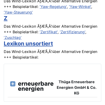
Das Wind-Lexikon ÃƒÆ’Ã‚Â¼ber Alternative Energien
+++ Beispielartikel:
'Yaw-Regelung'
,
'Yaw-Winkel'
,
'Yaw-Steuerung'
Z
Das Wind-Lexikon ÃƒÆ’Ã‚Â¼ber Alternative Energien
+++ Beispielartikel:
'Zertifikat'
,
'Zertifizierung'
,
'Zuschlag'
Lexikon unsortiert
Das Wind-Lexikon ÃƒÆ’Ã‚Â¼ber Alternative Energien
+++ Beispielartikel:
Thüga Erneuerbare
Energien GmbH & Co.
KG
Großer Burstah 42, 20457 Hamburg
www.ee.thuega.de