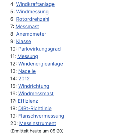
4:
Windkraftanlage
5:
Windmessung
6:
Rotordrehzahl
7:
Messmast
8:
Anemometer
9:
Klasse
10:
Parkwirkungsgrad
11:
Messung
12:
Windenergieanlage
13:
Nacelle
14:
2012
15:
Windrichtung
16:
Windmessmast
17:
Effizienz
18:
DIBt-Richtlinie
19:
Flanschvermessung
20:
Messinstrument
(Ermittelt heute um 05:20)