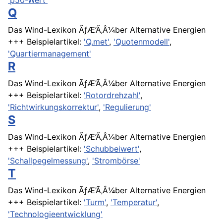
'p50-Wert'
Q
Das Wind-Lexikon ÃƒÆ’Ã‚Â¼ber Alternative Energien
+++ Beispielartikel:
'Q.met'
,
'Quotenmodell'
,
'Quartiermanagement'
R
Das Wind-Lexikon ÃƒÆ’Ã‚Â¼ber Alternative Energien
+++ Beispielartikel:
'Rotordrehzahl'
,
'Richtwirkungskorrektur'
,
'Regulierung'
S
Das Wind-Lexikon ÃƒÆ’Ã‚Â¼ber Alternative Energien
+++ Beispielartikel:
'Schubbeiwert'
,
'Schallpegelmessung'
,
'Strombörse'
T
Das Wind-Lexikon ÃƒÆ’Ã‚Â¼ber Alternative Energien
+++ Beispielartikel:
'Turm'
,
'Temperatur'
,
'Technologieentwicklung'