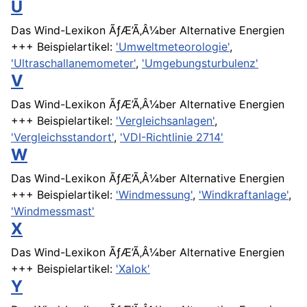
U
Das Wind-Lexikon ÃƒÆ’Ã‚Â¼ber Alternative Energien
+++ Beispielartikel:
'Umweltmeteorologie'
,
'Ultraschallanemometer'
,
'Umgebungsturbulenz'
V
Das Wind-Lexikon ÃƒÆ’Ã‚Â¼ber Alternative Energien
+++ Beispielartikel:
'Vergleichsanlagen'
,
'Vergleichsstandort'
,
'VDI-Richtlinie 2714'
W
Das Wind-Lexikon ÃƒÆ’Ã‚Â¼ber Alternative Energien
+++ Beispielartikel:
'Windmessung'
,
'Windkraftanlage'
,
'Windmessmast'
X
Das Wind-Lexikon ÃƒÆ’Ã‚Â¼ber Alternative Energien
+++ Beispielartikel:
'Xalok'
Y