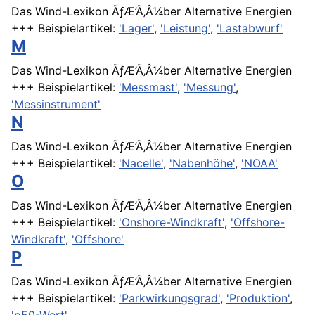
Das Wind-Lexikon ÃƒÆ’Ã‚Â¼ber Alternative Energien
+++ Beispielartikel:
'Lager'
,
'Leistung'
,
'Lastabwurf'
M
Das Wind-Lexikon ÃƒÆ’Ã‚Â¼ber Alternative Energien
+++ Beispielartikel:
'Messmast'
,
'Messung'
,
'Messinstrument'
N
Das Wind-Lexikon ÃƒÆ’Ã‚Â¼ber Alternative Energien
+++ Beispielartikel:
'Nacelle'
,
'Nabenhöhe'
,
'NOAA'
O
Das Wind-Lexikon ÃƒÆ’Ã‚Â¼ber Alternative Energien
+++ Beispielartikel:
'Onshore-Windkraft'
,
'Offshore-
Windkraft'
,
'Offshore'
P
Das Wind-Lexikon ÃƒÆ’Ã‚Â¼ber Alternative Energien
+++ Beispielartikel:
'Parkwirkungsgrad'
,
'Produktion'
,