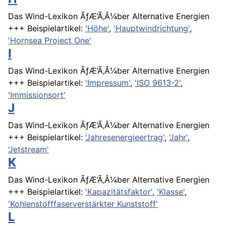
Das Wind-Lexikon ÃƒÆ’Ã‚Â¼ber Alternative Energien
+++ Beispielartikel:
'Höhe'
,
'Hauptwindrichtung'
,
'Hornsea Project One'
I
Das Wind-Lexikon ÃƒÆ’Ã‚Â¼ber Alternative Energien
+++ Beispielartikel:
'Impressum'
,
'ISO 9613-2'
,
'Immissionsort'
J
Das Wind-Lexikon ÃƒÆ’Ã‚Â¼ber Alternative Energien
+++ Beispielartikel:
'Jahresenergieertrag'
,
'Jahr'
,
'Jetstream'
K
Das Wind-Lexikon ÃƒÆ’Ã‚Â¼ber Alternative Energien
+++ Beispielartikel:
'Kapazitätsfaktor'
,
'Klasse'
,
'Kohlenstofffaserverstärkter Kunststoff'
L