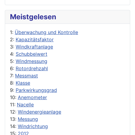
Meistgelesen
1:
Überwachung und Kontrolle
2:
Kapazitätsfaktor
3:
Windkraftanlage
4:
Schubbeiwert
5:
Windmessung
6:
Rotordrehzahl
7:
Messmast
8:
Klasse
9:
Parkwirkungsgrad
10:
Anemometer
11:
Nacelle
12:
Windenergieanlage
13:
Messung
14:
Windrichtung
15:
2012