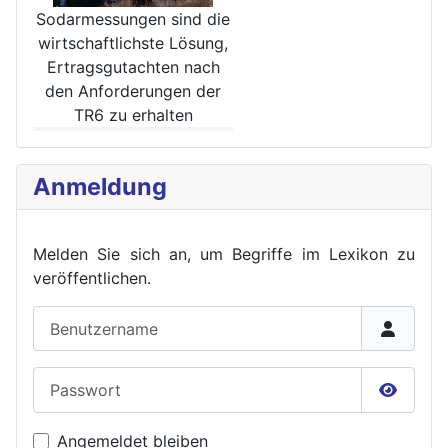
Sodarmessungen sind die
wirt­schaftlichste Lösung,
Ertrags­gutachten nach
den Anforde­rungen der
TR6 zu erhalten
Anmeldung
Melden Sie sich an, um Begriffe im Lexikon zu
veröffent
lichen.
Benutzername
Passwort
Passwor
Angemeldet bleiben