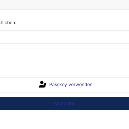
nt
lichen.
Passkey verwenden
Anmelden