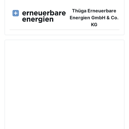
Thüga Erneuerbare
Energien GmbH & Co.
KG
Großer Burstah 42, 20457 Hamburg
www.ee.thuega.de