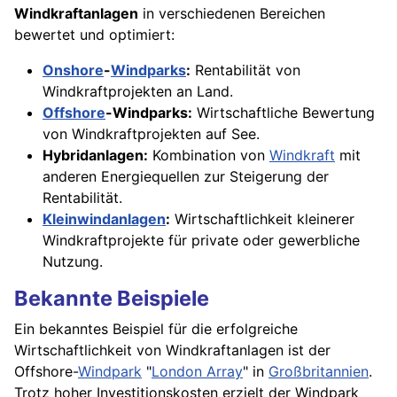
Windkraftanlagen
in verschiedenen Bereichen
bewertet und optimiert:
Onshore
-
Windparks
:
Rentabilität von
Windkraftprojekten an Land.
Offshore
-Windparks:
Wirtschaftliche Bewertung
von Windkraftprojekten auf See.
Hybridanlagen:
Kombination von
Windkraft
mit
anderen Energiequellen zur Steigerung der
Rentabilität.
Kleinwindanlagen
:
Wirtschaftlichkeit kleinerer
Windkraftprojekte für private oder gewerbliche
Nutzung.
Bekannte Beispiele
Ein bekanntes Beispiel für die erfolgreiche
Wirtschaftlichkeit von Windkraftanlagen ist der
Offshore-
Windpark
"
London Array
" in
Großbritannien
.
Trotz hoher Investitionskosten erzielt der Windpark