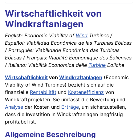
Wirtschaftlichkeit von
Windkraftanlagen
English: Economic Viability of
Wind
Turbines /
Español: Viabilidad Económica de las Turbinas Eólicas
/ Português: Viabilidade Econômica das Turbinas
Eólicas / Français: Viabilité Économique des Éoliennes
/ Italiano: Viabilità Economica delle
Turbine
Eoliche
Wirtschaftlichkeit
von
Windkraftanlagen
(Economic
Viability of Wind Turbines) bezieht sich auf die
finanzielle
Rentabilität
und
Kosteneffizienz
von
Windkraftprojekten. Sie umfasst die Bewertung und
Analyse
der Kosten und
Erträge
, um sicherzustellen,
dass die Investition in Windkraftanlagen langfristig
profitabel ist.
Allgemeine Beschreibung