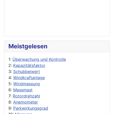
Meistgelesen
1:
Überwachung und Kontrolle
2:
Kapazitätsfaktor
3:
Schubbeiwert
4:
Windkraftanlage
5:
Windmessung
6:
Messmast
7:
Rotordrehzahl
8:
Anemometer
9:
Parkwirkungsgrad