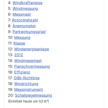
4:
Windkraftanlage
5:
Windmessung
6:
Messmast
7:
Rotordrehzahl
8:
Anemometer
9:
Parkwirkungsgrad
10:
Messung
11:
Klasse
12:
Windenergieanlage
13:
2012
14:
Windmessmast
15:
Flanschvermessung
16:
Effizienz
17:
DIBt-Richtlinie
18:
Windrichtung
19:
Messinstrument
20:
Schallpegelmessung
(Ermittelt heute um 02:47)