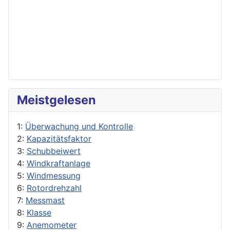
Meistgelesen
1:
Überwachung und Kontrolle
2:
Kapazitätsfaktor
3:
Schubbeiwert
4:
Windkraftanlage
5:
Windmessung
6:
Rotordrehzahl
7:
Messmast
8:
Klasse
9:
Anemometer