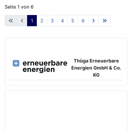
Seite 1 von 6
1
2
3
4
5
6
Thüga Erneuerbare
Energien GmbH & Co.
KG
Großer Burstah 42, 20457 Hamburg
www.ee.thuega.de