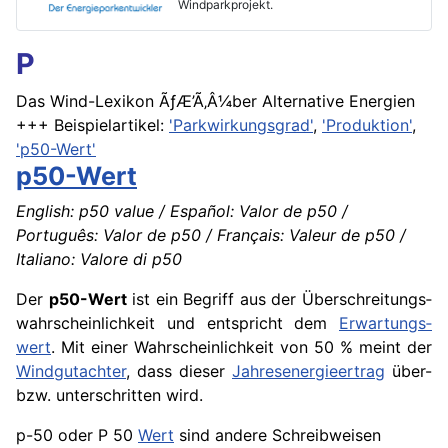
Windparkprojekt.
P
Das Wind-Lexikon ÃƒÆ’Ã‚Â¼ber Alternative Energien
+++ Beispielartikel:
'Parkwirkungsgrad'
,
'Produktion'
,
'p50-Wert'
p50-Wert
English: p50 value / Español: Valor de p50 /
Português: Valor de p50 / Français: Valeur de p50 /
Italiano: Valore di p50
Der
p50-Wert
ist ein Begriff aus der Überschreitungs­
wahrscheinlich­keit und entspricht dem
Erwartungs­
wert
. Mit einer Wahrschein­lichkeit von 50 % meint der
Windgutachter
, dass dieser
Jahresenergie­ertrag
über-
bzw. unterschritten wird.
p-50 oder P 50
Wert
sind andere Schreibweisen