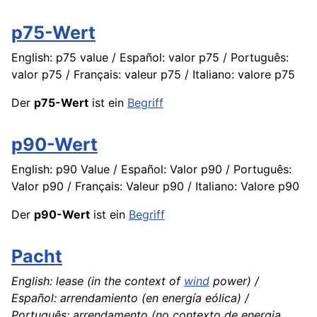
p75-Wert
English: p75 value / Español: valor p75 / Português:
valor p75 / Français: valeur p75 / Italiano: valore p75
Der
p75-Wert
ist ein
Begriff
p90-Wert
English: p90 Value / Español: Valor p90 / Português:
Valor p90 / Français: Valeur p90 / Italiano: Valore p90
Der
p90-Wert
ist ein
Begriff
Pacht
English: lease (in the context of
wind
power) /
Español: arrendamiento (en energía eólica) /
Português: arrendamento (no contexto de energia