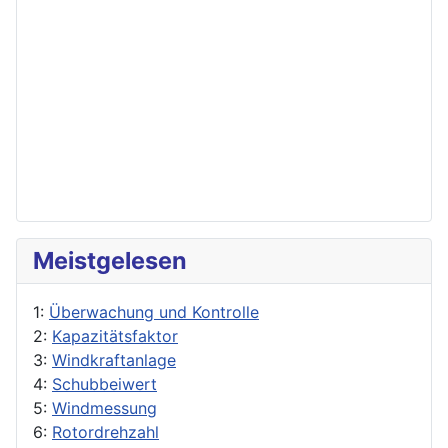
Meistgelesen
1:
Überwachung und Kontrolle
2:
Kapazitätsfaktor
3:
Windkraftanlage
4:
Schubbeiwert
5:
Windmessung
6:
Rotordrehzahl