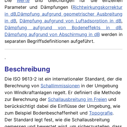
Die
Werte
und Gleichungen für die einzelnen
Parameter und Dämpfungen (
Richtwirkungskorrektur
in dB
,
Dämpfung aufgrund geometrischer Ausbreitung
in dB
,
Dämpfung aufgrund von Luftadsorption in dB
,
Dämpfung aufgrund von Bodeneffekts in dB
,
Dämpfung aufgrund von Abschirmung in dB
werden in
separaten Begriffsdefinitionen aufgeführt.
.
Beschreibung
Die ISO 9613-2 ist ein internationaler Standard, der die
Berechnung von
Schallimmissionen
in der Umgebung
von Windkraftanlagen regelt. Er definiert die Methode
zur Berechnung der
Schallausbreitung im Freien
und
berücksichtigt dabei die Einflüsse der Umgebung, wie
zum Beispiel Bodenbeschaffenheit und
Topografie
.
Der Standard legt fest, wie die Schallausbreitung
gemessen und bewertet wird, um sicherzustellen, dass