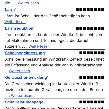
die . . .
Weiterlesen
'
Lärm
'
■■■■■■■■
Lärm ist Schall, der das Gehör schädigen kann. . . . . . .
Weiterlesen
'
Lärmreduktion
'
■■■■■■■■
Lärmreduktion im Kontext der Windkraft bezieht sich
auf Maßnahmen und Technologien, die darauf
abzielen, . . .
Weiterlesen
'
Schallpegelmessung
'
■■■■■■■
Schallpegelmessung im Windkraft-Kontext bezeichnet
die Erfassung und Analyse der von Windkraftanlagen .
. .
Weiterlesen
'
Geräuschentwicklung
'
■■■■■■■
Die Geräuschentwicklung im Kontext der Windkraft
bezieht sich auf die Geräusche, die durch den Betrieb
. . .
Weiterlesen
'
Schallleistungspegel
'
■■■■■■■
Der Schallleistungspegel im Windkraftkontext bezieht