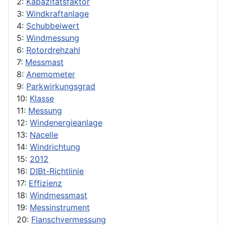
2:
Kapazitätsfaktor
3:
Windkraftanlage
4:
Schubbeiwert
5:
Windmessung
6:
Rotordrehzahl
7:
Messmast
8:
Anemometer
9:
Parkwirkungsgrad
10:
Klasse
11:
Messung
12:
Windenergieanlage
13:
Nacelle
14:
Windrichtung
15:
2012
16:
DIBt-Richtlinie
17:
Effizienz
18:
Windmessmast
19:
Messinstrument
20:
Flanschvermessung