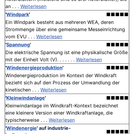
an . . .
Weiterlesen
'
Windpark
'
■■■■■
Ein Windpark besteht aus mehreren WEA, deren
Strommenge über eine gemeinsame Messeinrichtung
vom EVU . . .
Weiterlesen
'
Spannung
'
■■■■■
Die elektrische Spannung ist eine physikalische Größe
mit der Einheit Volt (V). . . . . . .
Weiterlesen
'
Windenergieproduktion
'
■■■■■
Windenergieproduktion im Kontext der Windkraft
bezieht sich auf den Prozess der Umwandlung der
kinetischen . . .
Weiterlesen
'
Kleinwindanlage
'
■■■■■
Kleinwindanlage im Windkraft-Kontext bezeichnet
eine kleinere Version einer Windkraftanlage, die
typischerweise . . .
Weiterlesen
'
Windenergie
'
auf industrie-
■■■■■