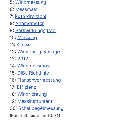
5:
Windmessung
6:
Messmast
7:
Rotordrehzahl
8:
Anemometer
9:
Parkwirkungsgrad
10:
Messung
11:
Klasse
12:
Windenergieanlage
13:
2012
14:
Windmessmast
15:
DIBt-Richtlinie
16:
Flanschvermessung
17:
Effizienz
18:
Windrichtung
19:
Messinstrument
20:
Schallpegelmessung
(Ermittelt heute um 10:04)