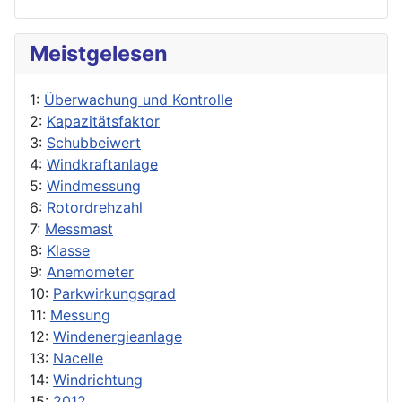
Meistgelesen
1:
Überwachung und Kontrolle
2:
Kapazitätsfaktor
3:
Schubbeiwert
4:
Windkraftanlage
5:
Windmessung
6:
Rotordrehzahl
7:
Messmast
8:
Klasse
9:
Anemometer
10:
Parkwirkungsgrad
11:
Messung
12:
Windenergieanlage
13:
Nacelle
14:
Windrichtung
15:
2012