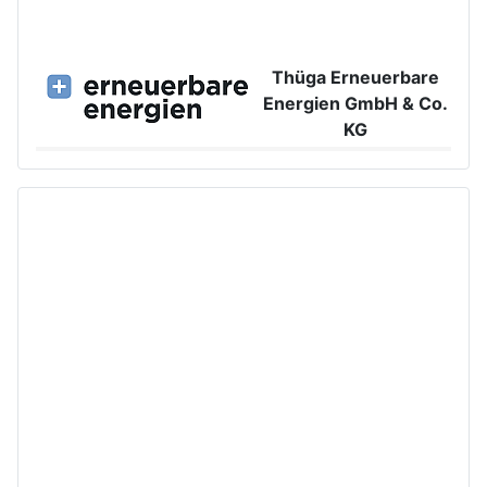
Thüga Erneuerbare
Energien GmbH & Co.
KG
Großer Burstah 42, 20457 Hamburg
www.ee.thuega.de