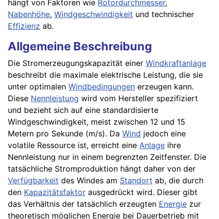
hängt von Faktoren wie
Rotordurchmesser
,
Nabenhöhe
,
Windgeschwindigkeit
und technischer
Effizienz
ab.
Allgemeine Beschreibung
Die Stromerzeugungskapazität einer
Windkraftanlage
beschreibt die maximale elektrische Leistung, die sie
unter optimalen
Windbedingungen
erzeugen kann.
Diese
Nennleistung
wird vom Hersteller spezifiziert
und bezieht sich auf eine standardisierte
Windgeschwindigkeit, meist zwischen 12 und 15
Metern pro Sekunde (m/s). Da
Wind
jedoch eine
volatile Ressource ist, erreicht eine
Anlage
ihre
Nennleistung nur in einem begrenzten Zeitfenster. Die
tatsächliche Stromproduktion hängt daher von der
Verfügbarkeit
des Windes am
Standort
ab, die durch
den
Kapazitätsfaktor
ausgedrückt wird. Dieser gibt
das Verhältnis der tatsächlich erzeugten
Energie
zur
theoretisch möglichen Energie bei Dauerbetrieb mit