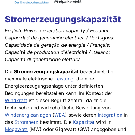
Windparkprojekt.
Stromerzeugungskapazität
English: Power generation capacity / Español:
Capacidad de generación eléctrica / Português:
Capacidade de geração de energia / Français:
Capacité de production d'électricité / Italiano:
Capacità di generazione elettrica
Die
Stromerzeugungskapazität
bezeichnet die
maximale elektrische
Leistung
, die eine
Energieerzeugungsanlage unter definierten
Bedingungen bereitstellen kann. Im Kontext der
Windkraft
ist dieser Begriff zentral, da er die
technische und wirtschaftliche Bewertung von
Windenergieanlagen
(
WEA
) sowie deren
Integration
in
das
Stromnetz
bestimmt. Die
Kapazität
wird in
Megawatt
(MW) oder Gigawatt (GW) angegeben und