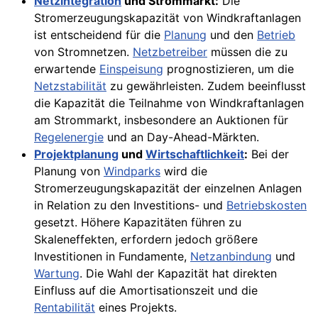
Netzintegration
und Strommarkt:
Die
Stromerzeugungskapazität von Windkraftanlagen
ist entscheidend für die
Planung
und den
Betrieb
von Stromnetzen.
Netzbetreiber
müssen die zu
erwartende
Einspeisung
prognostizieren, um die
Netzstabilität
zu gewährleisten. Zudem beeinflusst
die Kapazität die Teilnahme von Windkraftanlagen
am Strommarkt, insbesondere an Auktionen für
Regelenergie
und an Day-Ahead-Märkten.
Projektplanung
und
Wirtschaftlichkeit
:
Bei der
Planung von
Windparks
wird die
Stromerzeugungskapazität der einzelnen Anlagen
in Relation zu den Investitions- und
Betriebskosten
gesetzt. Höhere Kapazitäten führen zu
Skaleneffekten, erfordern jedoch größere
Investitionen in Fundamente,
Netzanbindung
und
Wartung
. Die Wahl der Kapazität hat direkten
Einfluss auf die Amortisationszeit und die
Rentabilität
eines Projekts.