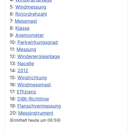
5:
Windmessung
6:
Rotordrehzahl
7:
Messmast
8:
Klasse
9:
Anemometer
10:
Parkwirkungsgrad
11:
Messung
12:
Windenergieanlage
13:
Nacelle
14:
2012
15:
Windrichtung
16:
Windmessmast
17:
Effizienz
18:
DIBt-Richtlinie
19:
Flanschvermessung
20:
Messinstrument
(Ermittelt heute um 06:59)