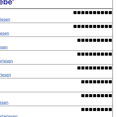
ebe'
■■■■■■■■■■
lesen
■■■■■■■■■■
lesen
■■■■■■■■■
esen
■■■■■■■■■
erlesen
■■■■■■■■■
rlesen
■■■■■■■■
■■■■■■■■
lesen
■■■■■■■■
iterlesen