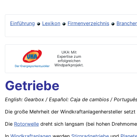
Einführung
Lexikon
Firmenverzeichnis
Branchen
UKA: Mit
Expertise zum
erfolgreichen
Windparkprojekt.
Getriebe
English: Gearbox / Español: Caja de cambios / Português:
Die große Mehrheit der Windkraftanlagenhersteller setzt
Die
Rotorwelle
dreht sich langsam (bei hohen Drehmome
In
Windkraftanlagen
werden
Stirnradgetriebe
und
Planet