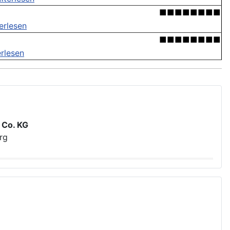
■■■■■■■■
erlesen
■■■■■■■■
rlesen
 Co. KG
rg