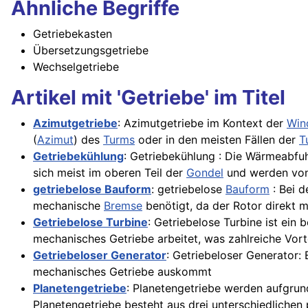
Ähnliche Begriffe
Getriebekasten
Übersetzungsgetriebe
Wechselgetriebe
Artikel mit 'Getriebe' im Titel
Azimutgetriebe
: Azimutgetriebe im Kontext der
Win
(
Azimut
) des
Turms
oder in den meisten Fällen der
T
Getriebekühlung
: Getriebekühlung : Die Wärmeabfuh
sich meist im oberen Teil der
Gondel
und werden von
getriebelose Bauform
: getriebelose
Bauform
: Bei 
mechanische
Bremse
benötigt, da der Rotor direkt 
Getriebelose Turbine
: Getriebelose Turbine ist ein
mechanisches Getriebe arbeitet, was zahlreiche Vort
Getriebeloser Generator
: Getriebeloser Generator:
mechanisches Getriebe auskommt
Planetengetriebe
: Planetengetriebe werden aufgrun
Planetengetriebe besteht aus drei unterschiedlichen