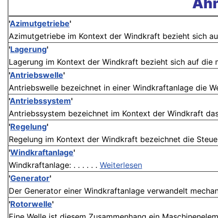
Ähn
'
Azimutgetriebe
'
Azimutgetriebe im Kontext der Windkraft bezieht sich au
'
Lagerung
'
Lagerung im Kontext der Windkraft bezieht sich auf die 
'
Antriebswelle
'
Antriebswelle bezeichnet in einer Windkraftanlage die We
'
Antriebssystem
'
Antriebssystem bezeichnet im Kontext der Windkraft das
'
Regelung
'
Regelung im Kontext der Windkraft bezeichnet die Steue
'
Windkraftanlage
'
Windkraftanlage: . . . . . .
Weiterlesen
'
Generator
'
Der Generator einer Windkraftanlage verwandelt mechanis
'
Rotorwelle
'
Eine Welle ist diesem Zusammenhang ein Maschineneleme