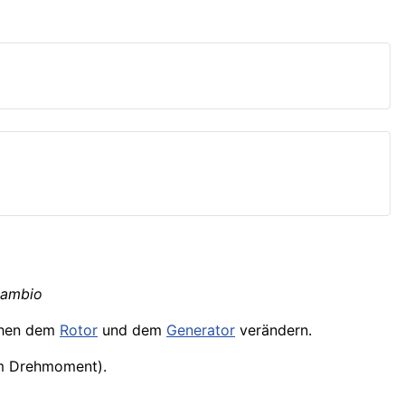
 Cambio
hen dem
Rotor
und dem
Generator
verändern.
em Drehmoment).