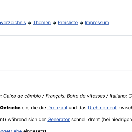
verzeichnis
Themen
Preisliste
Impressum
 Caixa de câmbio / Français: Boîte de vitesses / Italiano:
Getriebe
ein, die die
Drehzahl
und das
Drehmoment
zwisc
nt) während sich der
Generator
schnell dreht (bei niedrig
engetriebe
eingesetzt.