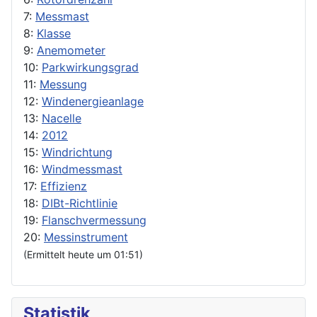
7:
Messmast
8:
Klasse
9:
Anemometer
10:
Parkwirkungsgrad
11:
Messung
12:
Windenergieanlage
13:
Nacelle
14:
2012
15:
Windrichtung
16:
Windmessmast
17:
Effizienz
18:
DIBt-Richtlinie
19:
Flanschvermessung
20:
Messinstrument
(Ermittelt heute um 01:51)
Statistik