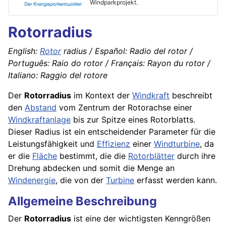
Windparkprojekt.
Rotorradius
English:
Rotor
radius / Español: Radio del rotor /
Português: Raio do rotor / Français: Rayon du rotor /
Italiano: Raggio del rotore
Der
Rotorradius
im Kontext der
Windkraft
beschreibt
den
Abstand
vom Zentrum der Rotorachse einer
Windkraftanlage
bis zur Spitze eines Rotorblatts.
Dieser Radius ist ein entscheidender Parameter für die
Leistungsfähigkeit und
Effizienz
einer
Windturbine
, da
er die
Fläche
bestimmt, die die
Rotorblätter
durch ihre
Drehung abdecken und somit die Menge an
Windenergie
, die von der
Turbine
erfasst werden kann.
Allgemeine Beschreibung
Der
Rotorradius
ist eine der wichtigsten Kenngrößen