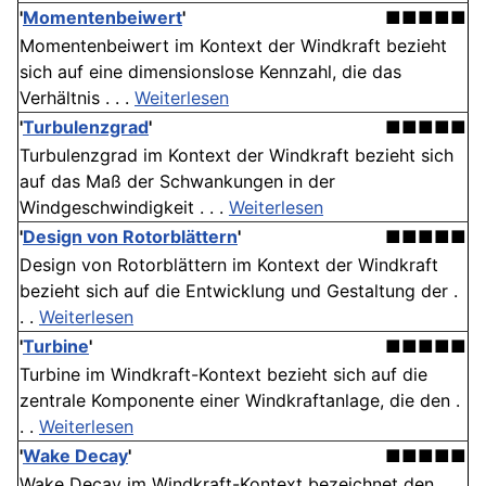
'
Momentenbeiwert
'
■■■■■
Momentenbeiwert im Kontext der Windkraft bezieht
sich auf eine dimensionslose Kennzahl, die das
Verhältnis . . .
Weiterlesen
'
Turbulenzgrad
'
■■■■■
Turbulenzgrad im Kontext der Windkraft bezieht sich
auf das Maß der Schwankungen in der
Windgeschwindigkeit . . .
Weiterlesen
'
Design von Rotorblättern
'
■■■■■
Design von Rotorblättern im Kontext der Windkraft
bezieht sich auf die Entwicklung und Gestaltung der .
. .
Weiterlesen
'
Turbine
'
■■■■■
Turbine im Windkraft-Kontext bezieht sich auf die
zentrale Komponente einer Windkraftanlage, die den .
. .
Weiterlesen
'
Wake Decay
'
■■■■■
Wake Decay im Windkraft-Kontext bezeichnet den