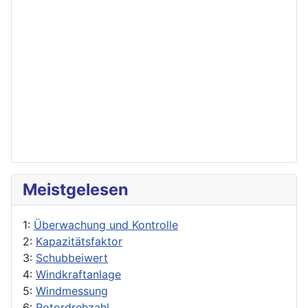
Meistgelesen
1:
Überwachung und Kontrolle
2:
Kapazitätsfaktor
3:
Schubbeiwert
4:
Windkraftanlage
5:
Windmessung
6:
Rotordrehzahl