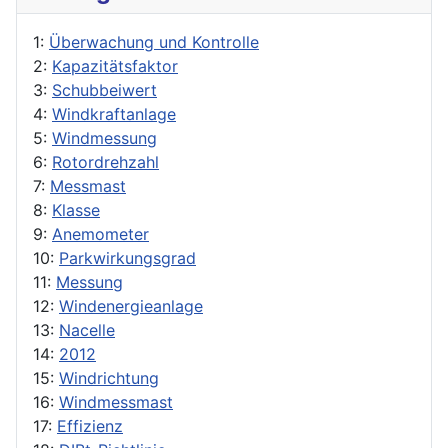
1:
Überwachung und Kontrolle
2:
Kapazitätsfaktor
3:
Schubbeiwert
4:
Windkraftanlage
5:
Windmessung
6:
Rotordrehzahl
7:
Messmast
8:
Klasse
9:
Anemometer
10:
Parkwirkungsgrad
11:
Messung
12:
Windenergieanlage
13:
Nacelle
14:
2012
15:
Windrichtung
16:
Windmessmast
17:
Effizienz