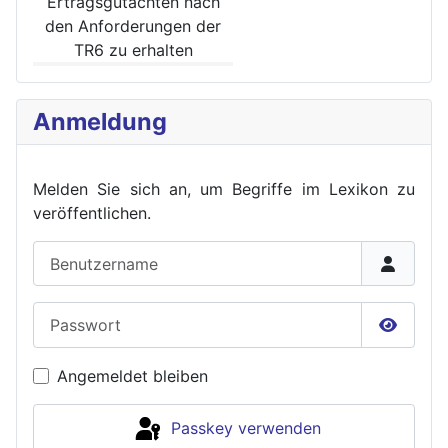
Ertrags­gutachten nach
den Anforde­rungen der
TR6 zu erhalten
Anmeldung
Melden Sie sich an, um Begriffe im Lexikon zu
veröffent
lichen.
Benutzername
Passwort
Passwor
Angemeldet bleiben
Passkey verwenden