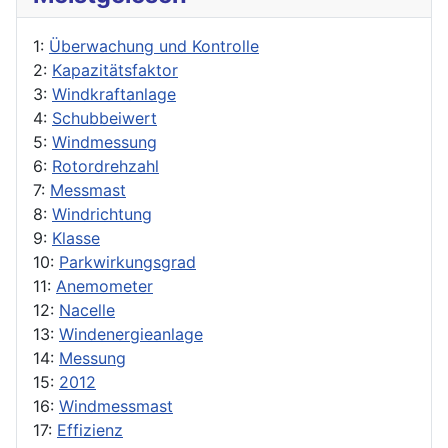
1:
Überwachung und Kontrolle
2:
Kapazitätsfaktor
3:
Windkraftanlage
4:
Schubbeiwert
5:
Windmessung
6:
Rotordrehzahl
7:
Messmast
8:
Windrichtung
9:
Klasse
10:
Parkwirkungsgrad
11:
Anemometer
12:
Nacelle
13:
Windenergieanlage
14:
Messung
15:
2012
16:
Windmessmast
17:
Effizienz