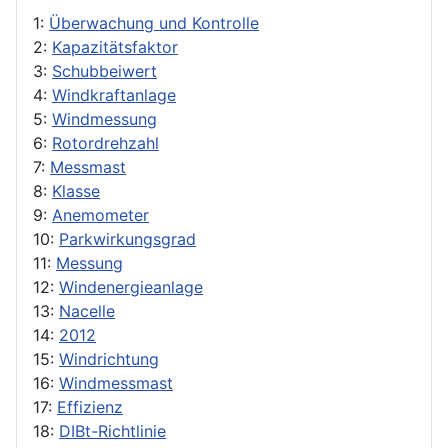
1:
Überwachung und Kontrolle
2:
Kapazitätsfaktor
3:
Schubbeiwert
4:
Windkraftanlage
5:
Windmessung
6:
Rotordrehzahl
7:
Messmast
8:
Klasse
9:
Anemometer
10:
Parkwirkungsgrad
11:
Messung
12:
Windenergieanlage
13:
Nacelle
14:
2012
15:
Windrichtung
16:
Windmessmast
17:
Effizienz
18:
DIBt-Richtlinie