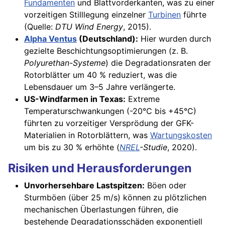
Fundamenten
und Blattvorderkanten, was zu einer
vorzeitigen Stilllegung einzelner
Turbinen
führte
(Quelle:
DTU Wind Energy
, 2015).
Alpha Ventus
(Deutschland):
Hier wurden durch
gezielte Beschichtungsoptimierungen (z. B.
Polyurethan-Systeme
) die Degradationsraten der
Rotorblätter um 40 % reduziert, was die
Lebensdauer um 3–5 Jahre verlängerte.
US-Windfarmen in Texas:
Extreme
Temperaturschwankungen (-20°C bis +45°C)
führten zu vorzeitiger Versprödung der GFK-
Materialien in Rotorblättern, was
Wartungskosten
um bis zu 30 % erhöhte (
NREL
-Studie
, 2020).
Risiken und Herausforderungen
Unvorhersehbare Lastspitzen:
Böen oder
Sturmböen (über 25 m/s) können zu plötzlichen
mechanischen Überlastungen führen, die
bestehende Degradationsschäden exponentiell