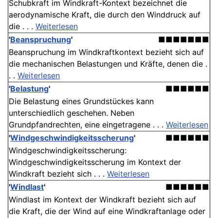
Schubkraft im Windkraft-Kontext bezeichnet die
aerodynamische Kraft, die durch den Winddruck auf
die . . .
Weiterlesen
'
Beanspruchung
'
■■■■■■■
Beanspruchung im Windkraftkontext bezieht sich auf
die mechanischen Belastungen und Kräfte, denen die .
. .
Weiterlesen
'
Belastung
'
■■■■■■
Die Belastung eines Grundstückes kann
unterschiedlich geschehen. Neben
Grundpfandrechten, eine eingetragene . . .
Weiterlesen
'
Wind­geschwindigkeits­scherung
'
■■■■■■
Wind­geschwindigkeits­scherung:
Windgeschwindigkeitsscherung im Kontext der
Windkraft bezieht sich . . .
Weiterlesen
'
Windlast
'
■■■■■■
Windlast im Kontext der Windkraft bezieht sich auf
die Kraft, die der Wind auf eine Windkraftanlage oder