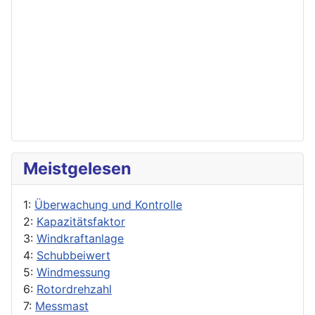
Meistgelesen
1:
Überwachung und Kontrolle
2:
Kapazitätsfaktor
3:
Windkraftanlage
4:
Schubbeiwert
5:
Windmessung
6:
Rotordrehzahl
7:
Messmast