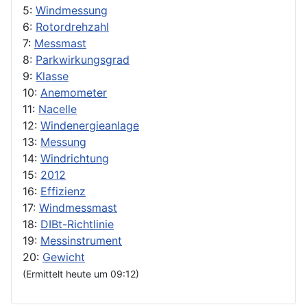
5:
Windmessung
6:
Rotordrehzahl
7:
Messmast
8:
Parkwirkungsgrad
9:
Klasse
10:
Anemometer
11:
Nacelle
12:
Windenergieanlage
13:
Messung
14:
Windrichtung
15:
2012
16:
Effizienz
17:
Windmessmast
18:
DIBt-Richtlinie
19:
Messinstrument
20:
Gewicht
(Ermittelt heute um 09:12)