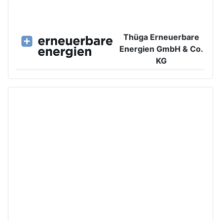
Thüga Erneuerbare
Energien GmbH & Co.
KG
Großer Burstah 42, 20457 Hamburg
www.ee.thuega.de