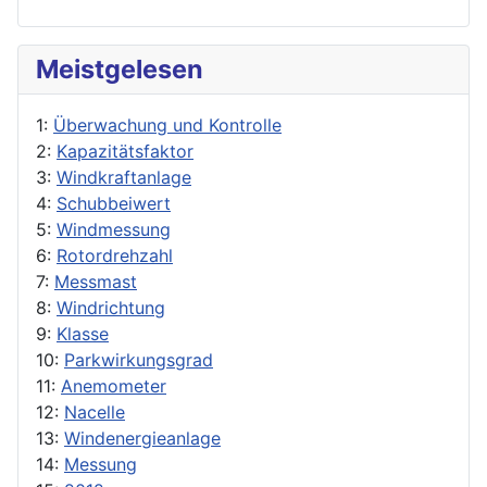
Meistgelesen
1:
Überwachung und Kontrolle
2:
Kapazitätsfaktor
3:
Windkraftanlage
4:
Schubbeiwert
5:
Windmessung
6:
Rotordrehzahl
7:
Messmast
8:
Windrichtung
9:
Klasse
10:
Parkwirkungsgrad
11:
Anemometer
12:
Nacelle
13:
Windenergieanlage
14:
Messung