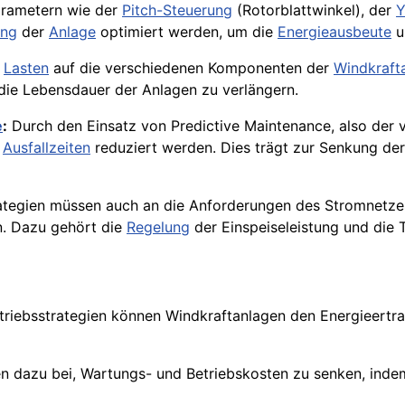
rametern wie der
Pitch-Steuerung
(Rotorblattwinkel), der
Y
ung
der
Anlage
optimiert werden, um die
Energieausbeute
u
r
Lasten
auf die verschiedenen Komponenten der
Windkraft
die Lebensdauer der Anlagen zu verlängern.
e
:
Durch den Einsatz von Predictive Maintenance, also der
e
Ausfallzeiten
reduziert werden. Dies trägt zur Senkung de
ategien müssen auch an die Anforderungen des Stromnetze
. Dazu gehört die
Regelung
der Einspeiseleistung und die
riebsstrategien können Windkraftanlagen den Energieertrag
gen dazu bei, Wartungs- und Betriebskosten zu senken, ind