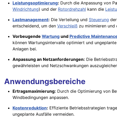
Leistungsoptimierung
:
Durch die Anpassung von Pa
Windrichtung
) und der
Rotordrehzahl
kann die
Leist
Lastmanagement
:
Die Verteilung und
Steuerung
de
entscheidend, um den
Verschleiß
zu minimieren und 
Vorbeugende
Wartung
und
Predictive Maintenanc
können Wartungsintervalle optimiert und ungeplant
Anlagen bei.
Anpassung an Netzanforderungen:
Die Betriebsstr
gewährleisten und Netzschwankungen auszugleichen
Anwendungsbereiche
Ertragsmaximierung:
Durch die Optimierung von Bet
Windbedingungen anpassen.
Kostenreduktion
:
Effiziente Betriebsstrategien tra
ungeplante Ausfälle vermeiden.