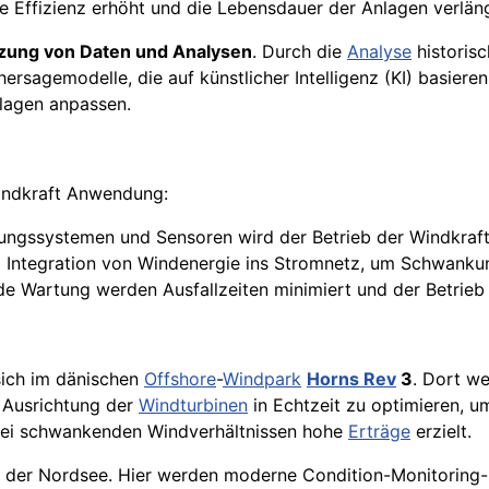
die Effizienz erhöht und die Lebensdauer der Anlagen verlän
zung von Daten und Analysen
. Durch die
Analyse
historis
rsagemodelle, die auf künstlicher Intelligenz (KI) basieren
lagen anpassen.
Windkraft Anwendung:
rungssystemen und Sensoren wird der Betrieb der Windkraft
 Integration von Windenergie ins Stromnetz, um Schwank
e Wartung werden Ausfallzeiten minimiert und der Betrieb
sich im dänischen
Offshore
-
Windpark
Horns Rev
3
. Dort w
e Ausrichtung der
Windturbinen
in Echtzeit zu optimieren, u
 bei schwankenden Windverhältnissen hohe
Erträge
erzielt.
 der Nordsee. Hier werden moderne Condition-Monitoring