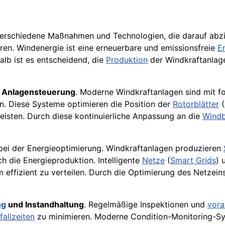
erschiedene Maßnahmen und Technologien, die darauf abzi
en. Windenergie ist eine erneuerbare und emissionsfreie
E
lb ist es entscheidend, die
Produktion
der Windkraftanlage
e
Anlagensteuerung
. Moderne Windkraftanlagen sind mit fo
n. Diese Systeme optimieren die Position der
Rotorblätter
(
isten. Durch diese kontinuierliche Anpassung an die
Wind
 bei der Energieoptimierung. Windkraftanlagen produzieren
h die Energieproduktion. Intelligente
Netze
(
Smart Grids
) 
 effizient zu verteilen. Durch die Optimierung des Netz
ng
und Instandhaltung
. Regelmäßige Inspektionen und
vora
fallzeiten
zu minimieren. Moderne Condition-Monitoring-Sy