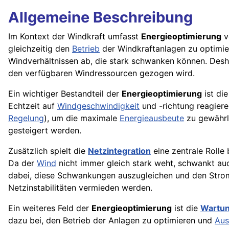
Allgemeine Beschreibung
Im Kontext der Windkraft umfasst
Energieoptimierung
v
gleichzeitig den
Betrieb
der Windkraftanlagen zu optimier
Windverhältnissen ab, die stark schwanken können. Desha
den verfügbaren Windressourcen gezogen wird.
Ein wichtiger Bestandteil der
Energieoptimierung
ist di
Echtzeit auf
Windgeschwindigkeit
und -richtung reagiere
Regelung
), um die maximale
Energieausbeute
zu gewährle
gesteigert werden.
Zusätzlich spielt die
Netzintegration
eine zentrale Rolle
Da der
Wind
nicht immer gleich stark weht, schwankt auc
dabei, diese Schwankungen auszugleichen und den Strom
Netzinstabilitäten vermieden werden.
Ein weiteres Feld der
Energieoptimierung
ist die
Wartu
dazu bei, den Betrieb der Anlagen zu optimieren und
Aus