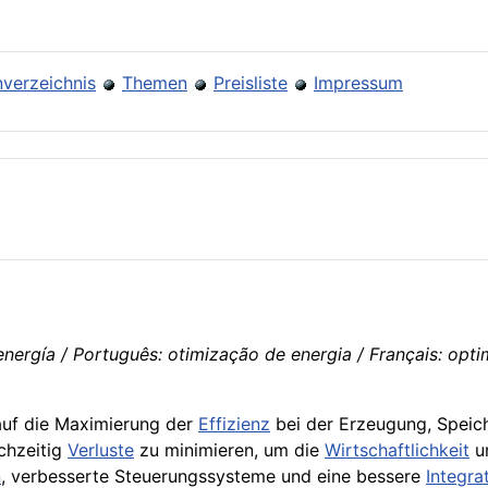
verzeichnis
Themen
Preisliste
Impressum
nergía / Português: otimização de energia / Français: optimi
 auf die Maximierung der
Effizienz
bei der Erzeugung, Spei
chzeitig
Verluste
zu minimieren, um die
Wirtschaftlichkeit
un
n
, verbesserte Steuerungssysteme und eine bessere
Integra