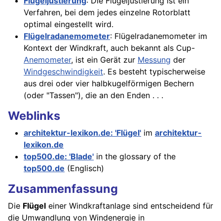
Flügeljustierung
: Die Flügeljustierung ist ein
Verfahren, bei dem jedes einzelne Rotorblatt
optimal eingestellt wird.
Flügelradanemometer
: Flügelradanemometer im
Kontext der Windkraft, auch bekannt als Cup-
Anemometer
, ist ein Gerät zur
Messung
der
Windgeschwindigkeit
. Es besteht typischerweise
aus drei oder vier halbkugelförmigen Bechern
(oder "Tassen"), die an den Enden . . .
Weblinks
architektur-lexikon.de: 'Flügel'
im
architektur-
lexikon.de
top500.de: 'Blade'
in the glossary of the
top500.de
(Englisch)
Zusammenfassung
Die
Flügel
einer Windkraftanlage sind entscheidend für
die Umwandlung von Windenergie in