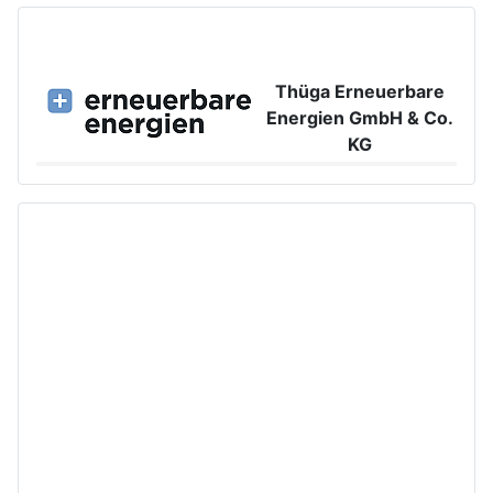
Thüga Erneuerbare
Energien GmbH & Co.
KG
Großer Burstah 42, 20457 Hamburg
www.ee.thuega.de