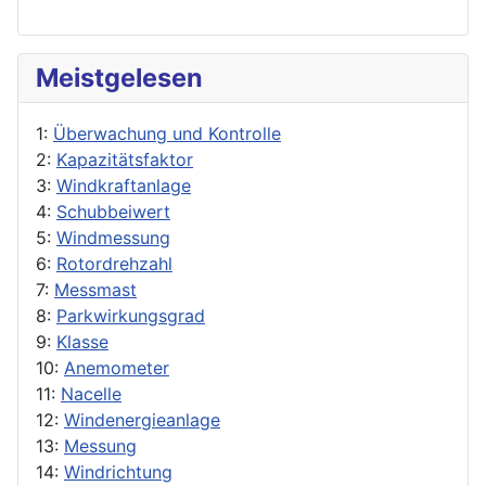
Meistgelesen
1:
Überwachung und Kontrolle
2:
Kapazitätsfaktor
3:
Windkraftanlage
4:
Schubbeiwert
5:
Windmessung
6:
Rotordrehzahl
7:
Messmast
8:
Parkwirkungsgrad
9:
Klasse
10:
Anemometer
11:
Nacelle
12:
Windenergieanlage
13:
Messung
14:
Windrichtung