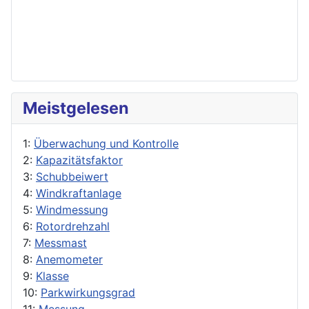
Meistgelesen
1:
Überwachung und Kontrolle
2:
Kapazitätsfaktor
3:
Schubbeiwert
4:
Windkraftanlage
5:
Windmessung
6:
Rotordrehzahl
7:
Messmast
8:
Anemometer
9:
Klasse
10:
Parkwirkungsgrad
11:
Messung