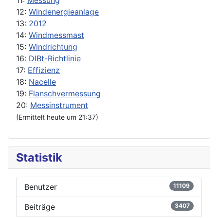
12:
Windenergieanlage
13:
2012
14:
Windmessmast
15:
Windrichtung
16:
DIBt-Richtlinie
17:
Effizienz
18:
Nacelle
19:
Flanschvermessung
20:
Messinstrument
(Ermittelt heute um 21:37)
Statistik
Benutzer
11109
Beiträge
3407