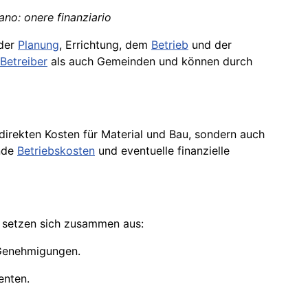
iano: onere finanziario
 der
Planung
, Errichtung, dem
Betrieb
und der
Betreiber
als auch Gemeinden und können durch
 direkten Kosten für Material und Bau, sondern auch
nde
Betriebskosten
und eventuelle finanzielle
 setzen sich zusammen aus:
 Genehmigungen.
nten.