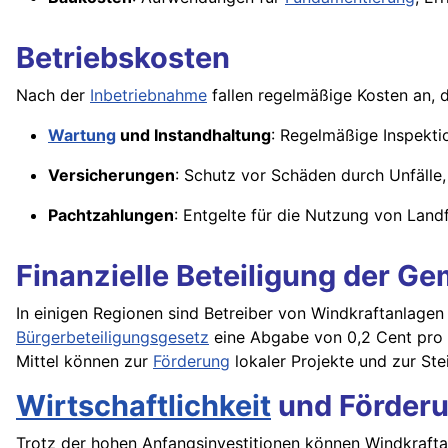
Betriebskosten
Nach der
Inbetriebnahme
fallen regelmäßige Kosten an, d
Wartung
und Instandhaltung
: Regelmäßige Inspekti
Versicherungen
: Schutz vor Schäden durch Unfälle,
Pachtzahlungen
: Entgelte für die Nutzung von Land
Finanzielle Beteiligung der G
In einigen Regionen sind Betreiber von Windkraftanlagen 
Bürgerbeteiligungsgesetz
eine Abgabe von 0,2 Cent pro
Mittel können zur
Förderung
lokaler Projekte und zur St
Wirtschaftlichkeit
und Förder
Trotz der hohen Anfangsinvestitionen können Windkraftanl