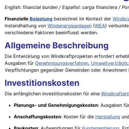
English: financial burden / Español: carga financiera / Por
Finanzielle
Belastung
bezeichnet im Kontext der
Windkr
Instandhaltung von
Windenergieanlagen
(
WEA
) verbunde
verschiedene Faktoren beeinflusst werden.
Allgemeine Beschreibung
Die Entwicklung von Windkraftprojekten erfordert erhebli
Ausgaben für
Genehmigungsverfahren
,
Umweltverträglic
Verpflichtungen gegenüber Gemeinden oder Anwohnern
Investitionskosten
Die anfänglichen Investitionskosten für eine
Windkraftan
Planungs- und Genehmigungskosten
: Ausgaben fü
Anschaffungskosten
: Kosten für die
Herstellung
und
Baukosten
: Aufwendungen für
Fundamentierung
, Er