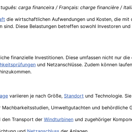
tuguês: carga financeira / Français: charge financière / Ital
aft
die wirtschaftlichen Aufwendungen und Kosten, die mit
n sind. Diese Belastungen betreffen sowohl Investoren und
che finanzielle Investitionen. Diese umfassen nicht nur die
hkeitsprüfungen
und Netzanschlüsse. Zudem können laufe
 hinzukommen.
lage
variieren je nach Größe,
Standort
und Technologie. Sie
r Machbarkeitsstudien, Umweltgutachten und behördliche
 den Transport der
Windturbinen
und zugehöriger Kompone
richtung und
Netzanschluss
der Anlagen.