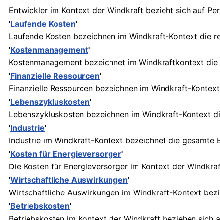
Entwickler im Kontext der Windkraft bezieht sich auf Per
'
Laufende Kosten
'
Laufende Kosten bezeichnen im Windkraft-Kontext die reg
'
Kostenmanagement
'
Kostenmanagement bezeichnet im Windkraftkontext die Pl
'
Finanzielle Ressourcen
'
Finanzielle Ressourcen bezeichnen im Windkraft-Kontext di
'
Lebenszykluskosten
'
Lebenszykluskosten bezeichnen im Windkraft-Kontext di
'
Industrie
'
Industrie im Windkraft-Kontext bezeichnet die gesamte Br
'
Kosten für Energieversorger
'
Die Kosten für Energieversorger im Kontext der Windkraft
'
Wirtschaftliche Auswirkungen
'
Wirtschaftliche Auswirkungen im Windkraft-Kontext bezie
'
Betriebskosten
'
Betriebskosten im Kontext der Windkraft beziehen sich au