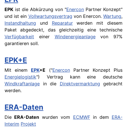
EPK
ist die Abkürzung von "
Enercon
Partner Konzept"
und ist ein
Vollwartungsvertrag
von Enercon.
Wartung
,
Instandhaltung
und
Reparatur
werden mit diesem
Paket abgedeckt, das gleichzeitig eine technische
Verfügbarkeit
einer
Windenergieanlage
von 97%
garantieren soll.
EPK+E
Mit einem
EPK
+E
("
Enercon
Partner Konzept Plus
Energielogistik
") Vertrag kann eine deutsche
Windkraftanlage
in die
Direktvermarktung
gebracht
werden.
ERA-Daten
Die
ERA-Daten
wurden vom
ECMWF
in dem
ERA-
Interim
Projekt