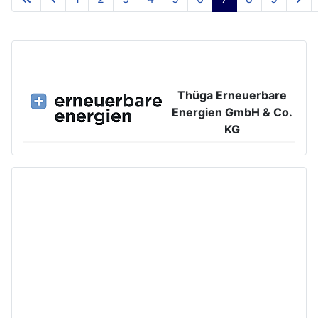
Thüga Erneuerbare
Energien GmbH & Co.
KG
Großer Burstah 42, 20457 Hamburg
www.ee.thuega.de