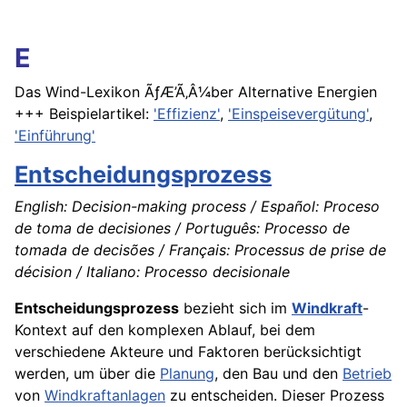
E
Das Wind-Lexikon ÃƒÆ’Ã‚Â¼ber Alternative Energien
+++ Beispielartikel:
'Effizienz'
,
'Einspeisevergütung'
,
'Einführung'
Entscheidungsprozess
English: Decision-making process / Español: Proceso
de toma de decisiones / Português: Processo de
tomada de decisões / Français: Processus de prise de
décision / Italiano: Processo decisionale
Entscheidungsprozess
bezieht sich im
Windkraft
-
Kontext auf den komplexen Ablauf, bei dem
verschiedene Akteure und Faktoren berücksichtigt
werden, um über die
Planung
, den Bau und den
Betrieb
von
Windkraftanlagen
zu entscheiden. Dieser Prozess