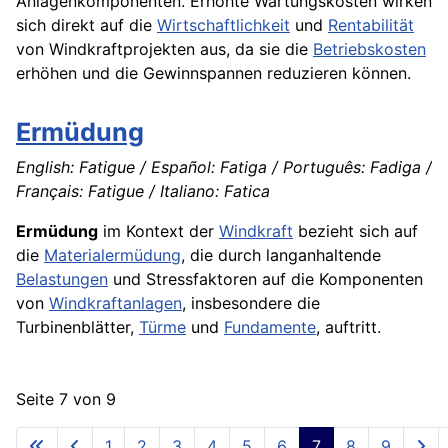
Anlagenkomponenten. Erhöhte Wartungskosten wirken
sich direkt auf die
Wirtschaftlichkeit
und
Rentabilität
von Windkraftprojekten aus, da sie die
Betriebskosten
erhöhen und die Gewinnspannen reduzieren können.
Ermüdung
English: Fatigue / Español: Fatiga / Português: Fadiga /
Français: Fatigue / Italiano: Fatica
Ermüdung
im Kontext der
Windkraft
bezieht sich auf
die
Materialermüdung
, die durch langanhaltende
Belastungen
und Stressfaktoren auf die Komponenten
von
Windkraftanlagen
, insbesondere die
Turbinenblätter,
Türme
und
Fundamente
, auftritt.
Seite 7 von 9
1
2
3
4
5
6
7
8
9