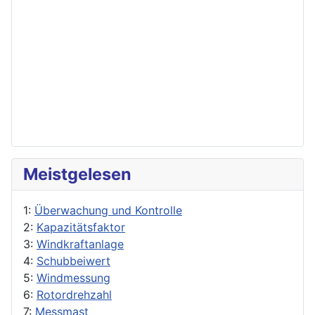
Meistgelesen
1:
Überwachung und Kontrolle
2:
Kapazitätsfaktor
3:
Windkraftanlage
4:
Schubbeiwert
5:
Windmessung
6:
Rotordrehzahl
7:
Messmast