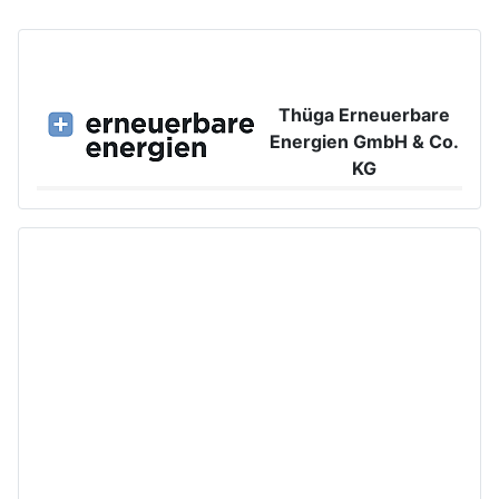
Thüga Erneuerbare
Energien GmbH & Co.
KG
Großer Burstah 42, 20457 Hamburg
www.ee.thuega.de