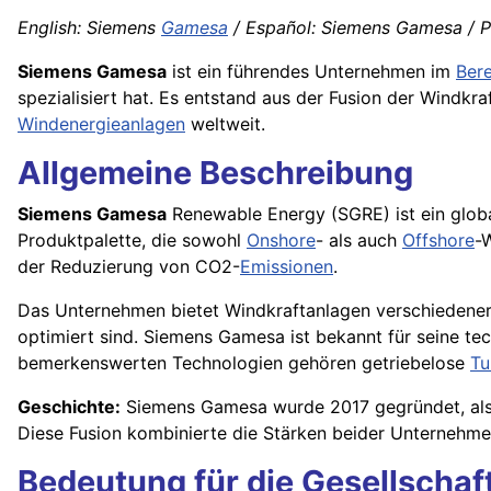
English: Siemens
Gamesa
/ Español: Siemens Gamesa / P
Siemens Gamesa
ist ein führendes Unternehmen im
Bere
spezialisiert hat. Es entstand aus der Fusion der Wind
Windenergieanlagen
weltweit.
Allgemeine Beschreibung
Siemens Gamesa
Renewable Energy (SGRE) ist ein globa
Produktpalette, die sowohl
Onshore
- als auch
Offshore
-
der Reduzierung von CO2-
Emissionen
.
Das Unternehmen bietet Windkraftanlagen verschiedener 
optimiert sind. Siemens Gamesa ist bekannt für seine te
bemerkenswerten Technologien gehören getriebelose
Tu
Geschichte:
Siemens Gamesa wurde 2017 gegründet, al
Diese Fusion kombinierte die Stärken beider Unternehm
Bedeutung für die Gesellschaf