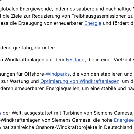
 globalen Energiewende, indem es saubere und nachhaltige 
d die Ziele zur Reduzierung von Treibhausgasemissionen zu
mesa die Erzeugung von erneuerbarer
Energie
und fördert d
denergie tätig, darunter:
von Windkraftanlagen auf dem
Festland
, die in einer Vielza
sungen für Offshore-
Windparks
, die von den stabileren und
 zur Wartung und
Optimierung von Windkraftanlagen
, um d
eren erneuerbaren Energiequellen, um eine stabile und na
s
der Welt, ausgestattet mit Turbinen von Siemens Gamesa, d
e-Windkraftanlagen von Siemens Gamesa, die hohe
Energiee
at zahlreiche Onshore-Windkraftprojekte in Deutschland re