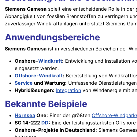
Siemens Gamesa
spielt eine entscheidende Rolle in der
Abhängigkeit von fossilen Brennstoffen zu verringern un
zuverlässiger Windkraftanlagen unterstützt Siemens Ga
Anwendungsbereiche
Siemens Gamesa
ist in verschiedenen Bereichen der Win
Onshore-
Windkraft
:
Entwicklung und Installation 
eingesetzt werden.
Offshore-Windkraft
:
Bereitstellung von Windkraftlö
Service
und Wartung:
Umfassende Dienstleistungen
Hybridlösungen:
Integration
von Windenergie mit and
Bekannte Beispiele
Hornsea
One:
Einer der größten
Offshore-Windpark
SG 14-222
DD
:
Eine der leistungsstärksten Offshor
Onshore-Projekte in Deutschland:
Siemens Gamesa h