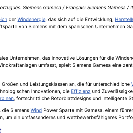
ortuguês: Siemens Gamesa / Français: Siemens Gamesa / I
ich
der
Windenergie
, das sich auf die Entwicklung,
Herstel
kraftsparte von Siemens mit dem spanischen Unternehmen Ga
les Unternehmen, das innovative Lösungen für die Windene
Windkraftanlagen umfasst, spielt Siemens Gamesa eine zentr
Größen und Leistungsklassen an, die für unterschiedliche
chnologischen Innovationen, die
Effizienz
und Zuverlässigke
rbinen
, fortschrittliche Rotorblattdesigns und intelligente
s die Siemens
Wind
Power Sparte mit Gamesa, einem führen
en, um ein umfassenderes und wettbewerbsfähigeres Portfo
t