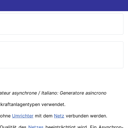
teur asynchrone / Italiano: Generatore asincrono
dkraftanlagentypen verwendet.
n ohne
Umrichter
mit dem
Netz
verbunden werden.
 Qualität des
Netzes
beeinträchtigt wird. Ein Asynchron-