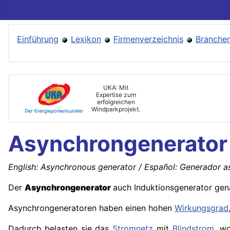
Einführung
Lexikon
Firmenverzeichnis
Branchen
UKA: Mit
Expertise zum
erfolgreichen
Windparkprojekt.
Asynchrongenerator
English: Asynchronous generator / Español: Generador as
Der
Asynchrongenerator
auch Induktionsgenerator gen
Asynchrongeneratoren haben einen hohen
Wirkungsgrad
Dadurch belasten sie das
Stromnetz
mit
Blindstrom
, w