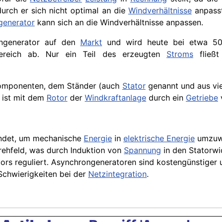
urch er sich nicht optimal an die
Windverhältnisse
anpasst
generator
kann sich an die Windverhältnisse anpassen.
ongenerator auf den
Markt
und wird heute bei etwa 50
bereich ab. Nur ein Teil des erzeugten
Stroms
fließt
komponenten, dem Ständer (auch
Stator
genannt und aus vi
d ist mit dem
Rotor
der
Windkraftanlage
durch ein
Getriebe
endet, um mechanische
Energie
in
elektrische Energie
umzuwa
rehfeld, was durch Induktion von
Spannung
in den Statorwi
ors reguliert. Asynchrongeneratoren sind kostengünstiger 
chwierigkeiten bei der
Netzintegration
.