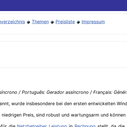
verzeichnis
Themen
Preisliste
Impressum
íncrono / Português: Gerador assíncrono / Français: Généra
annt, wurde insbesondere bei den ersten entwickelten Win
, niedrigen Preis, sind robust und wartungsarm und könne
ofür die
Netzbetreiber
Leistung
in
Rechnung
stellt, da die