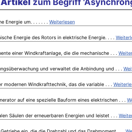
Artikel
zum Begriff 'Asynchron
Energie um. . . . . . .
Weiterlesen
che Energie des Rotors in elektrische Energie. . . .
Weiter
nte einer Windkraftanlage, die die mechanische . . .
Weite
ungsüberwachung und verwaltet die Anbindung und . . .
Wei
r modernen Windkrafttechnik, das die variable . . .
Weiterl
erator auf eine spezielle Bauform eines elektrischen . . .
We
en Säulen der erneuerbaren Energien und leistet . . .
Weite
 Getriebe ein, die die Drehzahl und das Drehmoment . . .
We