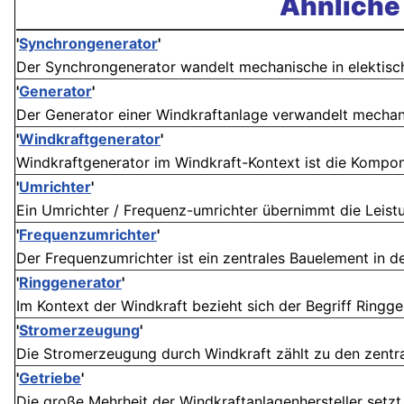
Ähnliche 
'
Synchrongenerator
'
Der Synchrongenerator wandelt mechanische in elektische 
'
Generator
'
Der Generator einer Windkraftanlage verwandelt mechanis
'
Windkraftgenerator
'
Windkraftgenerator im Windkraft-Kontext ist die Kompone
'
Umrichter
'
Ein Umrichter / Frequenz-umrichter übernimmt die Leist
'
Frequenzumrichter
'
Der Frequenzumrichter ist ein zentrales Bauelement in de
'
Ringgenerator
'
Im Kontext der Windkraft bezieht sich der Begriff Ringgen
'
Stromerzeugung
'
Die Stromerzeugung durch Windkraft zählt zu den zentral
'
Getriebe
'
Die große Mehrheit der Windkraftanlagenhersteller setzt