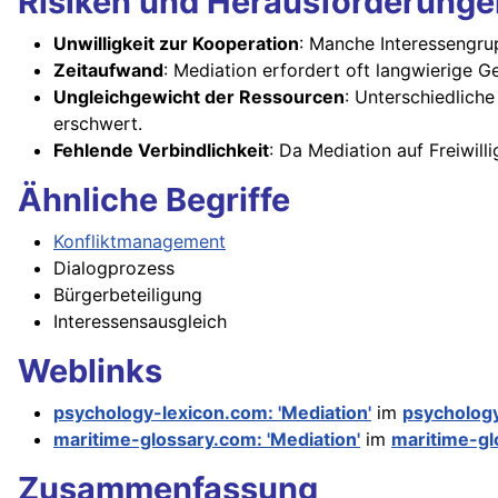
Risiken und Herausforderunge
Unwilligkeit zur Kooperation
: Manche Interessengru
Zeitaufwand
: Mediation erfordert oft langwierige
Ungleichgewicht der Ressourcen
: Unterschiedlich
erschwert.
Fehlende Verbindlichkeit
: Da Mediation auf Freiwill
Ähnliche Begriffe
Konfliktmanagement
Dialogprozess
Bürgerbeteiligung
Interessensausgleich
Weblinks
psychology-lexicon.com: 'Mediation'
im
psycholog
maritime-glossary.com: 'Mediation'
im
maritime-gl
Zusammenfassung