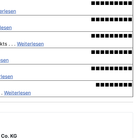
■■■■■■■■■
erlesen
■■■■■■■■■
lesen
■■■■■■■■■
s . . .
Weiterlesen
■■■■■■■■■
esen
■■■■■■■■■
rlesen
■■■■■■■■
 .
Weiterlesen
 Co. KG