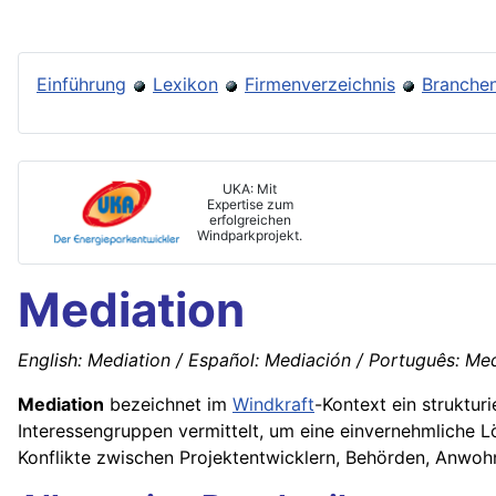
Einführung
Lexikon
Firmenverzeichnis
Branchen
UKA: Mit
Expertise zum
erfolgreichen
Windparkprojekt.
Mediation
English: Mediation / Español: Mediación / Português: Med
Mediation
bezeichnet im
Windkraft
-Kontext ein struktur
Interessengruppen vermittelt, um eine einvernehmliche L
Konflikte zwischen Projektentwicklern, Behörden, Anwoh