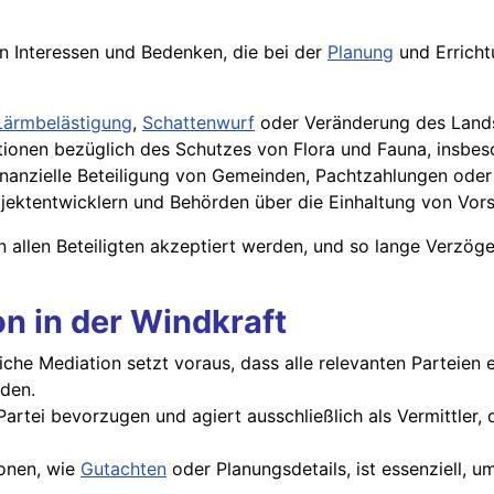
gen Interessen und Bedenken, die bei der
Planung
und Errich
Lärmbelästigung
,
Schattenwurf
oder Veränderung des Lands
tionen bezüglich des Schutzes von Flora und Fauna, insbe
inanzielle Beteiligung von Gemeinden, Pachtzahlungen oder 
ojektentwicklern und Behörden über die Einhaltung von Vo
on allen Beteiligten akzeptiert werden, und so lange Verzög
on in der Windkraft
eiche Mediation setzt voraus, dass alle relevanten Parteie
den.
Partei bevorzugen und agiert ausschließlich als Vermittler
ionen, wie
Gutachten
oder Planungsdetails, ist essenziell, 