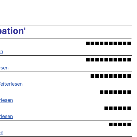
pation'
■■■■■■■■■■
en
■■■■■■■■■■
esen
■■■■■■■■■
eiterlesen
■■■■■■■
rlesen
■■■■■■
rlesen
■■■■■
en