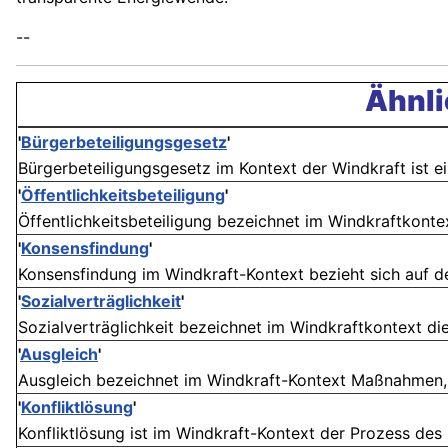
--
Ähnli
'
Bürgerbeteiligungsgesetz
'
Bürgerbeteiligungsgesetz im Kontext der Windkraft ist ein
'
Öffentlichkeitsbeteiligung
'
Öffentlichkeitsbeteiligung bezeichnet im Windkraftkontex
'
Konsensfindung
'
Konsensfindung im Windkraft-Kontext bezieht sich auf de
'
Sozialverträglichkeit
'
Sozialverträglichkeit bezeichnet im Windkraftkontext die 
'
Ausgleich
'
Ausgleich bezeichnet im Windkraft-Kontext Maßnahmen, d
'
Konfliktlösung
'
Konfliktlösung ist im Windkraft-Kontext der Prozess des