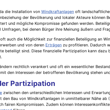
da die Installation von
Windkraftanlagen
oft landschaftlich
Einbeziehung der Bevölkerung und lokaler Akteure können 
örtert und mögliche Kompromisse gefunden werden. Beteili
d Umfragen, bei denen Bürger ihre Meinung äußern und Frag
oft auch die Möglichkeit zur finanziellen Beteiligung an Wi
 erwerben und von deren
Erträgen
zu profitieren. Dadurch w
 beteiligt sind. Diese finanzielle Partizipation kann dazu 
t.
Ländern rechtlich verankert und oft ein wesentlicher Bestan
ng mit den Interessen der betroffenen Bevölkerung stehen u
er Partizipation
e
zwischen den unterschiedlichen Interessen und Erwartung
ft den Bau von Windkraftanlagen in unmittelbarer Nähe ab 
ch fairen Kompromissen. Zudem können Interessenkonflikte