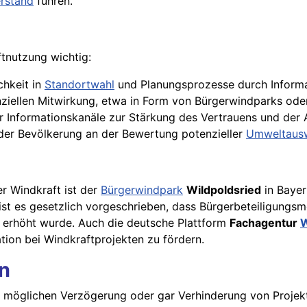
rstand
führen.
ftnutzung wichtig:
chkeit in
Standortwahl
und Planungsprozesse durch Informa
nziellen Mitwirkung, etwa in Form von Bürgerwindparks od
r Informationskanäle zur Stärkung des Vertrauens und der
 der Bevölkerung an der Bewertung potenzieller
Umweltaus
er Windkraft ist der
Bürgerwindpark
Wildpoldsried
in Bayer
ist es gesetzlich vorgeschrieben, dass Bürgerbeteiligungs
 erhöht wurde. Auch die deutsche Plattform
Fachagentur
W
tion bei Windkraftprojekten zu fördern.
n
der möglichen Verzögerung oder gar Verhinderung von Proje