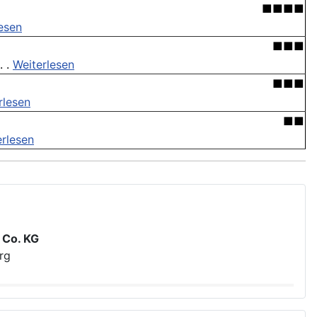
■■■■
esen
■■■
. .
Weiterlesen
■■■
rlesen
■■
erlesen
 Co. KG
rg