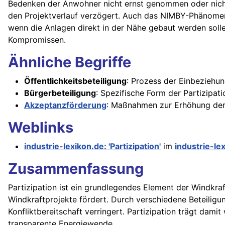
Bedenken der Anwohner nicht ernst genommen oder nicht 
den Projektverlauf verzögert. Auch das NIMBY-Phänomen s
wenn die Anlagen direkt in der Nähe gebaut werden soll
Kompromissen.
Ähnliche Begriffe
Öffentlichkeitsbeteiligung
: Prozess der Einbeziehun
Bürgerbeteiligung
: Spezifische Form der Partizipati
Akzeptanzförderung
: Maßnahmen zur Erhöhung der 
Weblinks
industrie-lexikon.de: 'Partizipation'
im
industrie-le
Zusammenfassung
Partizipation ist ein grundlegendes Element der Windkr
Windkraftprojekte fördert. Durch verschiedene Beteiligu
Konfliktbereitschaft verringert. Partizipation trägt dami
transparente Energiewende.