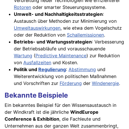
Verbreitung neuer Technologien wie effizienterer
Rotoren
oder smarter Steuerungssysteme.
Umwelt- und Nachhaltigkeitsstrategien
:
Austausch über Methoden zur Minimierung von
Umweltauswirkungen
, wie etwa dem Vogelschutz
oder der Reduktion von
Schallemissionen
.
Betriebs- und Wartungsstrategien
: Verbesserung
der Betriebsabläufe und vorausschauende
Wartung
(
Predictive Maintenance
) zur Reduktion
von
Ausfallzeiten
und Kosten.
Politik und
Regulierung
:
Abstimmung
und
Weiterentwicklung von politischen Maßnahmen
und Vorschriften zur
Förderung
der
Windenergie
.
Bekannte Beispiele
Ein bekanntes Beispiel für den Wissensaustausch in
der Windkraft ist die jährliche
WindEurope
Conference & Exhibition
, die Fachleute und
Unternehmen aus der ganzen Welt zusammenbringt,