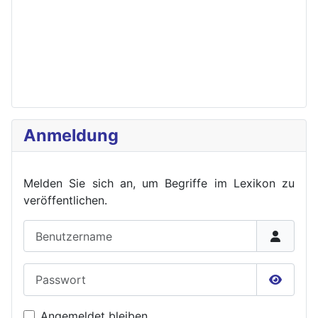
Anmeldung
Melden Sie sich an, um Begriffe im Lexikon zu
veröffent
lichen.
Benutzername
Passwort
Passwor
Angemeldet bleiben