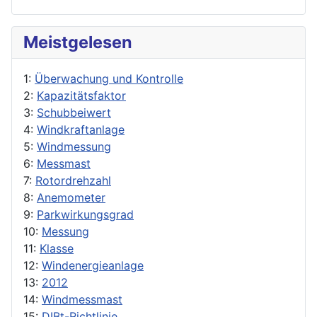
Meistgelesen
1:
Überwachung und Kontrolle
2:
Kapazitätsfaktor
3:
Schubbeiwert
4:
Windkraftanlage
5:
Windmessung
6:
Messmast
7:
Rotordrehzahl
8:
Anemometer
9:
Parkwirkungsgrad
10:
Messung
11:
Klasse
12:
Windenergieanlage
13:
2012
14:
Windmessmast
15:
DIBt-Richtlinie