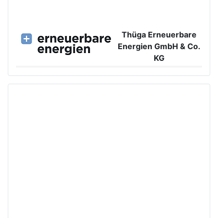
Thüga Erneuerbare
Energien GmbH & Co.
KG
Großer Burstah 42, 20457 Hamburg
www.ee.thuega.de