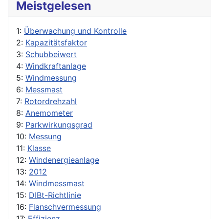
Meistgelesen
1:
Überwachung und Kontrolle
2:
Kapazitätsfaktor
3:
Schubbeiwert
4:
Windkraftanlage
5:
Windmessung
6:
Messmast
7:
Rotordrehzahl
8:
Anemometer
9:
Parkwirkungsgrad
10:
Messung
11:
Klasse
12:
Windenergieanlage
13:
2012
14:
Windmessmast
15:
DIBt-Richtlinie
16:
Flanschvermessung
17:
Effizienz