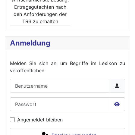
Ertrags­gutachten nach
den Anforde­rungen der
TR6 zu erhalten
Anmeldung
Melden Sie sich an, um Begriffe im Lexikon zu
veröffent
lichen.
Benutzername
Passwort
Passwor
Angemeldet bleiben