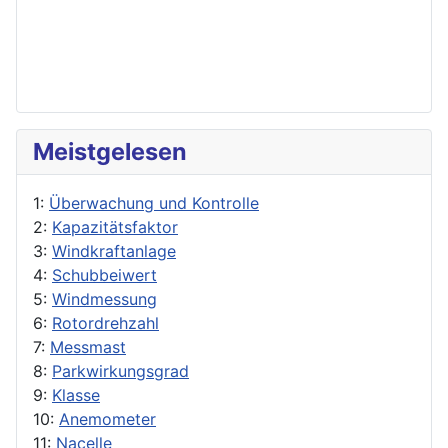
Meistgelesen
1:
Überwachung und Kontrolle
2:
Kapazitätsfaktor
3:
Windkraftanlage
4:
Schubbeiwert
5:
Windmessung
6:
Rotordrehzahl
7:
Messmast
8:
Parkwirkungsgrad
9:
Klasse
10:
Anemometer
11:
Nacelle