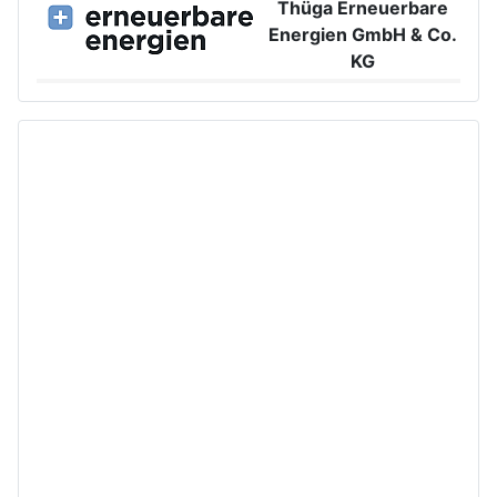
Thüga Erneuerbare
Energien GmbH & Co.
KG
Großer Burstah 42, 20457 Hamburg
www.ee.thuega.de