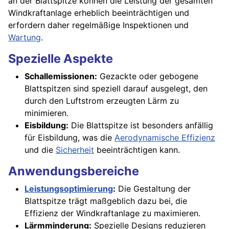
an der Blattspitze können die Leistung der gesamten
Windkraftanlage erheblich beeinträchtigen und
erfordern daher regelmäßige Inspektionen und
Wartung
.
Spezielle Aspekte
Schallemissionen:
Gezackte oder gebogene
Blattspitzen sind speziell darauf ausgelegt, den
durch den Luftstrom erzeugten Lärm zu
minimieren.
Eisbildung:
Die Blattspitze ist besonders anfällig
für Eisbildung, was die
Aerodynamische Effizienz
und die
Sicherheit
beeinträchtigen kann.
Anwendungsbereiche
Leistungsoptimierung
:
Die Gestaltung der
Blattspitze trägt maßgeblich dazu bei, die
Effizienz der Windkraftanlage zu maximieren.
Lärmminderung:
Spezielle Designs reduzieren