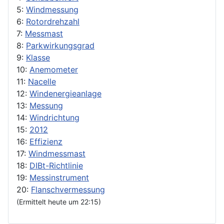
5:
Windmessung
6:
Rotordrehzahl
7:
Messmast
8:
Parkwirkungsgrad
9:
Klasse
10:
Anemometer
11:
Nacelle
12:
Windenergieanlage
13:
Messung
14:
Windrichtung
15:
2012
16:
Effizienz
17:
Windmessmast
18:
DIBt-Richtlinie
19:
Messinstrument
20:
Flanschvermessung
(Ermittelt heute um 22:15)