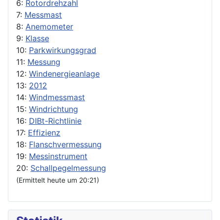
6:
Rotordrehzahl
7:
Messmast
8:
Anemometer
9:
Klasse
10:
Parkwirkungsgrad
11:
Messung
12:
Windenergieanlage
13:
2012
14:
Windmessmast
15:
Windrichtung
16:
DIBt-Richtlinie
17:
Effizienz
18:
Flanschvermessung
19:
Messinstrument
20:
Schallpegelmessung
(Ermittelt heute um 20:21)