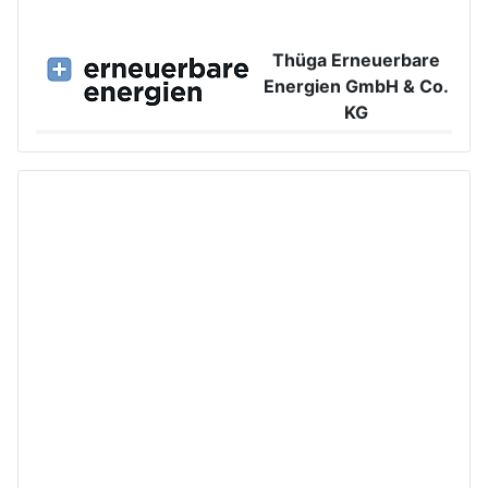
Thüga Erneuerbare
Energien GmbH & Co.
KG
Großer Burstah 42, 20457 Hamburg
www.ee.thuega.de