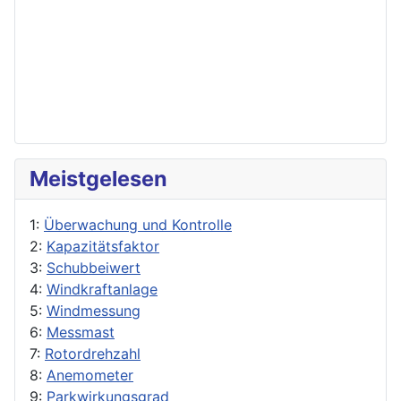
Meistgelesen
1:
Überwachung und Kontrolle
2:
Kapazitätsfaktor
3:
Schubbeiwert
4:
Windkraftanlage
5:
Windmessung
6:
Messmast
7:
Rotordrehzahl
8:
Anemometer
9:
Parkwirkungsgrad