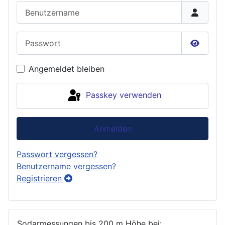
Benutzername
Passwort
Passwor
Angemeldet bleiben
Passkey verwenden
Anmelden
Passwort vergessen?
Benutzername vergessen?
Registrieren
Sodarmessungen bis 200 m Höhe bei: