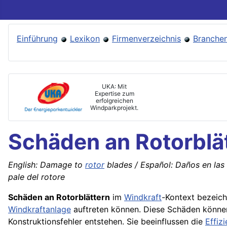
Einführung
Lexikon
Firmenverzeichnis
Branchen
UKA: Mit
Expertise zum
erfolgreichen
Windparkprojekt.
Schäden an Rotorblä
English: Damage to
rotor
blades / Español: Daños en las 
pale del rotore
Schäden an Rotorblättern
im
Windkraft
-Kontext bezeich
Windkraftanlage
auftreten können. Diese Schäden könne
Konstruktionsfehler entstehen. Sie beeinflussen die
Effiz