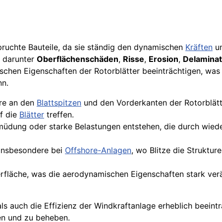
pruchte Bauteile, da sie ständig den dynamischen
Kräften
u
, darunter
Oberflächenschäden
,
Risse
,
Erosion
,
Delamina
schen Eigenschaften der Rotorblätter beeinträchtigen, wa
nn.
ere an den
Blattspitzen
und den Vorderkanten der Rotorblätte
f die
Blätter
treffen.
üdung oder starke Belastungen entstehen, die durch wied
 insbesondere bei
Offshore-Anlagen
, wo Blitze die Struktu
berfläche, was die aerodynamischen Eigenschaften stark ver
ls auch die Effizienz der Windkraftanlage erheblich beeint
en und zu beheben.