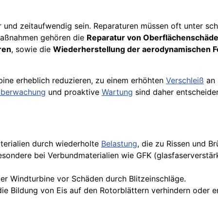
 und zeitaufwendig sein. Reparaturen müssen oft unter sc
 Maßnahmen gehören die
Reparatur von Oberflächenschäd
ren
, sowie die
Wiederherstellung der aerodynamischen 
ine erheblich reduzieren, zu einem erhöhten
Verschleiß
an 
berwachung
und proaktive
Wartung
sind daher entscheide
erialien durch wiederholte
Belastung
, die zu Rissen und B
sondere bei Verbundmaterialien wie GFK (glasfaserverstärk
Windturbine vor Schäden durch Blitzeinschläge.
e Bildung von Eis auf den Rotorblättern verhindern oder e