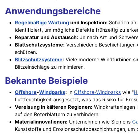
Anwendungsbereiche
Regelmäßige Wartung
und Inspektion:
Schäden an d
identifiziert, um mögliche Defekte frühzeitig zu erke
Reparatur und Austausch:
Je nach Art und Schwere 
Blattschutzsysteme:
Verschiedene Beschichtungen u
schützen.
Blitzschutzsysteme
:
Viele moderne Windturbinen sin
Blitzeinschläge zu minimieren.
Bekannte Beispiele
Offshore
-
Windparks
:
In
Offshore-Windparks
wie "
H
Luftfeuchtigkeit ausgesetzt, was das Risiko für Erosi
Vereisung in kälteren Regionen:
Windkraftanlagen i
auf den Rotorblättern zu verhindern.
Materialinnovationen:
Unternehmen wie Siemens
G
Kunststoffe und Erosionsschutzbeschichtungen, um d