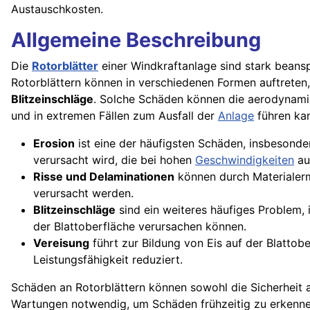
Austauschkosten.
Allgemeine Beschreibung
Die
Rotorblätter
einer Windkraftanlage sind stark beans
Rotorblättern können in verschiedenen Formen auftreten
Blitzeinschläge
. Solche Schäden können die aerodynami
und in extremen Fällen zum Ausfall der
Anlage
führen ka
Erosion
ist eine der häufigsten Schäden, insbesond
verursacht wird, die bei hohen
Geschwindigkeiten
au
Risse und Delaminationen
können durch Materialerm
verursacht werden.
Blitzeinschläge
sind ein weiteres häufiges Problem,
der Blattoberfläche verursachen können.
Vereisung
führt zur Bildung von Eis auf der Blatto
Leistungsfähigkeit reduziert.
Schäden an Rotorblättern können sowohl die Sicherheit a
Wartungen notwendig, um Schäden frühzeitig zu erkenn