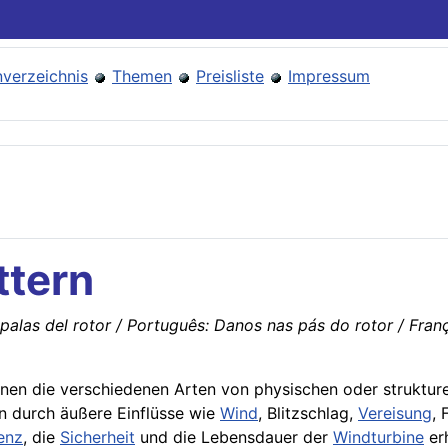
verzeichnis
Themen
Preisliste
Impressum
ttern
palas del rotor / Português: Danos nas pás do rotor / Franç
nen die verschiedenen Arten von physischen oder struktur
n durch äußere Einflüsse wie
Wind
, Blitzschlag,
Vereisung
,
ienz
, die
Sicherheit
und die Lebensdauer der
Windturbine
erh