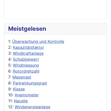
Meistgelesen
1:
Überwachung und Kontrolle
2:
Kapazitätsfaktor
3:
Windkraftanlage
4:
Schubbeiwert
5:
Windmessung
6:
Rotordrehzahl
7:
Messmast
8:
Parkwirkungsgrad
9:
Klasse
10:
Anemometer
11:
Nacelle
12:
Windenergieanlage