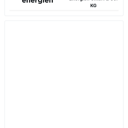
KG
Großer Burstah 42, 20457 Hamburg
www.ee.thuega.de