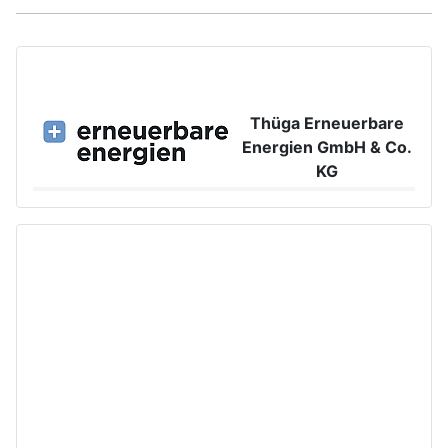
Thüga Erneuerbare
Energien GmbH & Co.
KG
Großer Burstah 42, 20457 Hamburg
www.ee.thuega.de