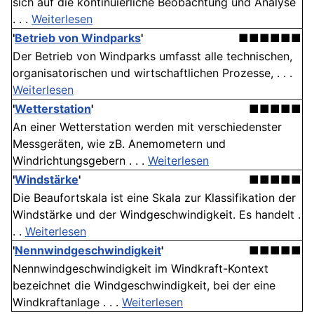
sich auf die kontinuierliche Beobachtung und Analyse
. . .
Weiterlesen
'
Betrieb von Windparks
'
■■■■■■
Der Betrieb von Windparks umfasst alle technischen,
organisatorischen und wirtschaftlichen Prozesse, . . .
Weiterlesen
'
Wetterstation
'
■■■■■
An einer Wetterstation werden mit verschiedenster
Messgeräten, wie zB. Anemometern und
Windrichtungsgebern . . .
Weiterlesen
'
Windstärke
'
■■■■■
Die Beaufortskala ist eine Skala zur Klassifikation der
Windstärke und der Windgeschwindigkeit. Es handelt .
. .
Weiterlesen
'
Nennwindgeschwindigkeit
'
■■■■■
Nennwindgeschwindigkeit im Windkraft-Kontext
bezeichnet die Windgeschwindigkeit, bei der eine
Windkraftanlage . . .
Weiterlesen