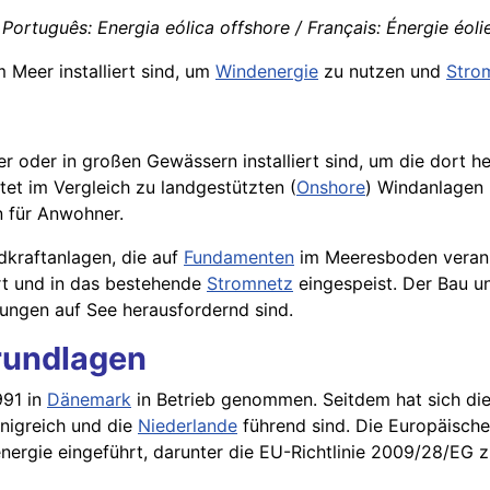
Português: Energia eólica offshore / Français: Énergie éolie
im Meer installiert sind, um
Windenergie
zu nutzen und
Stro
r oder in großen Gewässern installiert sind, um die dort 
tet im Vergleich zu landgestützten (
Onshore
) Windanlagen 
n für Anwohner.
dkraftanlagen, die auf
Fundamenten
im Meeresboden veranke
ert und in das bestehende
Stromnetz
eingespeist. Der Bau 
gungen auf See herausfordernd sind.
rundlagen
991 in
Dänemark
in Betrieb genommen. Seitdem hat sich die
önigreich und die
Niederlande
führend sind. Die Europäische
ergie eingeführt, darunter die EU-Richtlinie 2009/28/EG 