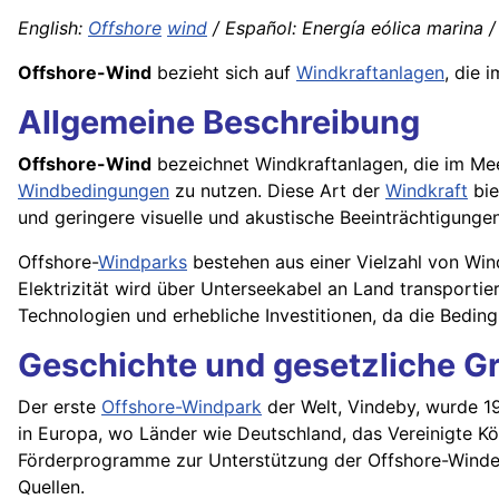
English:
Offshore
wind
/ Español: Energía eólica marina / 
Offshore-Wind
bezieht sich auf
Windkraftanlagen
, die 
Allgemeine Beschreibung
Offshore-Wind
bezeichnet Windkraftanlagen, die im Mee
Windbedingungen
zu nutzen. Diese Art der
Windkraft
bie
und geringere visuelle und akustische Beeinträchtigunge
Offshore-
Windparks
bestehen aus einer Vielzahl von Win
Elektrizität wird über Unterseekabel an Land transporti
Technologien und erhebliche Investitionen, da die Bedin
Geschichte und gesetzliche G
Der erste
Offshore-Windpark
der Welt, Vindeby, wurde 1
in Europa, wo Länder wie Deutschland, das Vereinigte K
Förderprogramme zur Unterstützung der Offshore-Winden
Quellen.