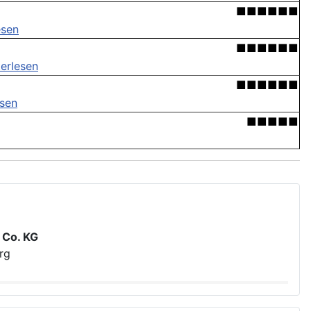
■■■■■■
esen
■■■■■■
erlesen
■■■■■■
esen
■■■■■
 Co. KG
rg