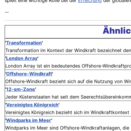
spielt eine wichtige Rolle bei der
Erreichung
der globalen 
--
Ähnlic
'
Transformation
'
Transformation im Kontext der Windkraft bezeichnet den 
'
London Array
'
London Array ist ein bedeutendes Offshore-Windkraftpro
'
Offshore-Windkraft
'
Offshore-Windkraft bezieht sich auf die Nutzung von Win
'
12-sm-Zone
'
Jeder Küstenstaaten hat seit dem Seerechtsübereinkomm
'
Vereinigtes Königreich
'
Vereinigtes Königreich bezieht sich im Windkraftkontext 
'
Windparks im Meer
'
Windparks im Meer sind Offshore-Windkraftanlagen, die im