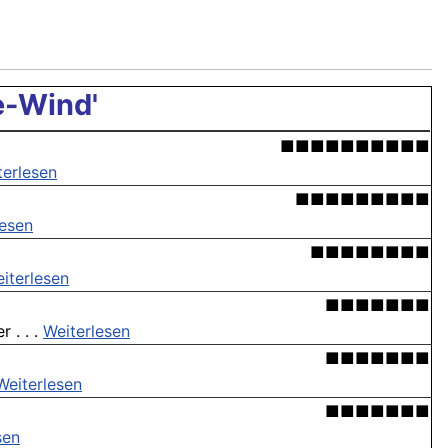
e-Wind'
■■■■■■■■■■
terlesen
■■■■■■■■■
lesen
■■■■■■■■
iterlesen
■■■■■■■
 . . .
Weiterlesen
■■■■■■■
Weiterlesen
■■■■■■■
sen