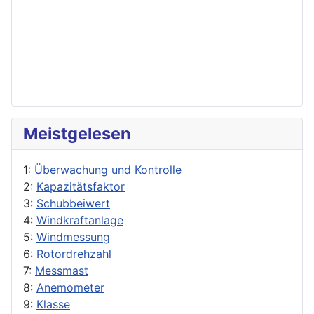
Meistgelesen
1:
Überwachung und Kontrolle
2:
Kapazitätsfaktor
3:
Schubbeiwert
4:
Windkraftanlage
5:
Windmessung
6:
Rotordrehzahl
7:
Messmast
8:
Anemometer
9:
Klasse