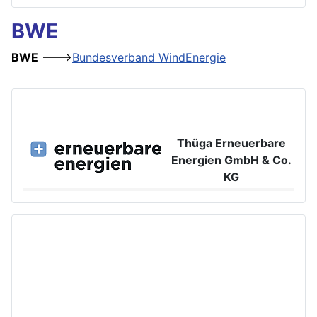
BWE
BWE
--->
Bundesverband WindEnergie
Thüga Erneuerbare
Energien GmbH & Co.
KG
Großer Burstah 42, 20457 Hamburg
www.ee.thuega.de