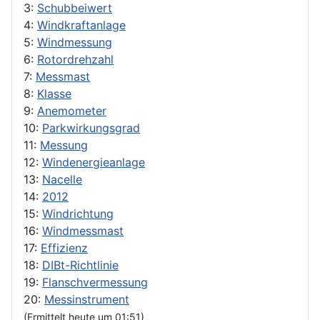
3:
Schubbeiwert
4:
Windkraftanlage
5:
Windmessung
6:
Rotordrehzahl
7:
Messmast
8:
Klasse
9:
Anemometer
10:
Parkwirkungsgrad
11:
Messung
12:
Windenergieanlage
13:
Nacelle
14:
2012
15:
Windrichtung
16:
Windmessmast
17:
Effizienz
18:
DIBt-Richtlinie
19:
Flanschvermessung
20:
Messinstrument
(Ermittelt heute um 01:51)