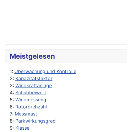
Meistgelesen
1:
Überwachung und Kontrolle
2:
Kapazitätsfaktor
3:
Windkraftanlage
4:
Schubbeiwert
5:
Windmessung
6:
Rotordrehzahl
7:
Messmast
8:
Parkwirkungsgrad
9:
Klasse