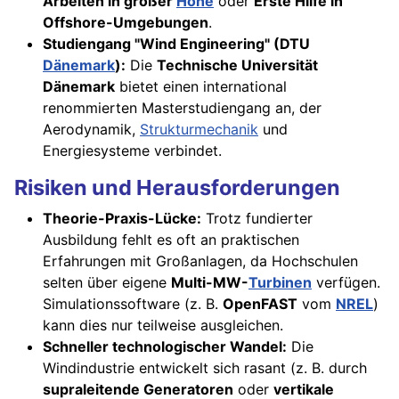
Arbeiten in großer
Höhe
oder
Erste Hilfe in
Offshore-Umgebungen
.
Studiengang "Wind Engineering" (DTU
Dänemark
):
Die
Technische Universität
Dänemark
bietet einen international
renommierten Masterstudiengang an, der
Aerodynamik,
Strukturmechanik
und
Energiesysteme verbindet.
Risiken und Herausforderungen
Theorie-Praxis-Lücke:
Trotz fundierter
Ausbildung fehlt es oft an praktischen
Erfahrungen mit Großanlagen, da Hochschulen
selten über eigene
Multi-MW-
Turbinen
verfügen.
Simulationssoftware (z. B.
OpenFAST
vom
NREL
)
kann dies nur teilweise ausgleichen.
Schneller technologischer Wandel:
Die
Windindustrie entwickelt sich rasant (z. B. durch
supraleitende Generatoren
oder
vertikale