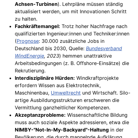
Achsen-Turbinen
). Lehrpläne müssen ständig
aktualisiert werden, um mit Innovationen Schritt
zu halten.
Fachkräftemangel:
Trotz hoher Nachfrage nach
qualifizierten Ingenieur:innen und Techniker:innen
(
Prognose
: 30.000 zusätzliche Jobs in
Deutschland bis 2030, Quelle:
Bundesverband
WindEnergie
, 2023
) hemmen unattraktive
Arbeitsbedingungen (z. B. Offshore-Einsätze) die
Rekrutierung.
Interdisziplinäre Hürden:
Windkraftprojekte
erfordern Wissen aus Elektrotechnik,
Maschinenbau,
Umweltrecht
und Wirtschaft. Silo-
artige Ausbildungsstrukturen erschweren die
Vermittlung ganzheitlicher Kompetenzen.
Akzeptanzprobleme:
Wissenschaftliche Bildung
muss auch soziale Aspekte adressieren, etwa die
NIMBY-"Not-In-My-Backyard"-Haltung
in der
Bevölkerung, die durch mangelnde Aufklärung