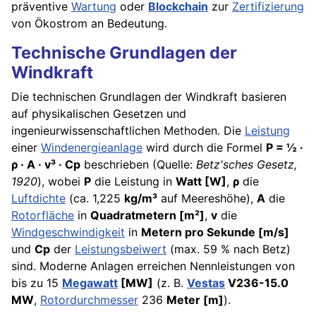
präventive
Wartung
oder
Blockchain
zur
Zertifizierung
von Ökostrom an Bedeutung.
Technische Grundlagen der
Windkraft
Die technischen Grundlagen der Windkraft basieren
auf physikalischen Gesetzen und
ingenieurwissenschaftlichen Methoden. Die
Leistung
einer
Windenergieanlage
wird durch die Formel
P = ½ ·
ρ · A · v³ · Cp
beschrieben (Quelle:
Betz'sches Gesetz,
1920
), wobei
P
die Leistung in
Watt [W]
,
ρ
die
Luftdichte
(ca. 1,225
kg/m³
auf Meereshöhe),
A
die
Rotorfläche
in
Quadratmetern [m²]
,
v
die
Windgeschwindigkeit
in
Metern pro Sekunde [m/s]
und
Cp
der
Leistungsbeiwert
(max. 59 % nach Betz)
sind. Moderne Anlagen erreichen Nennleistungen von
bis zu 15
Megawatt
[MW]
(z. B.
Vestas
V236-15.0
MW
,
Rotordurchmesser
236
Meter [m]
).