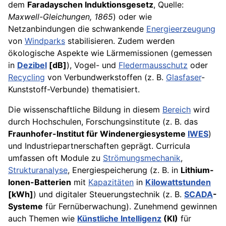
dem
Faradayschen Induktionsgesetz
, Quelle:
Maxwell-Gleichungen, 1865
) oder wie
Netzanbindungen die schwankende
Energieerzeugung
von
Windparks
stabilisieren. Zudem werden
ökologische Aspekte wie Lärmemissionen (gemessen
in
Dezibel
[dB]
), Vogel- und
Fledermausschutz
oder
Recycling
von Verbundwerkstoffen (z. B.
Glasfaser
-
Kunststoff-Verbunde) thematisiert.
Die wissenschaftliche Bildung in diesem
Bereich
wird
durch Hochschulen, Forschungsinstitute (z. B. das
Fraunhofer-Institut für Windenergiesysteme
IWES
)
und Industriepartnerschaften geprägt. Curricula
umfassen oft Module zu
Strömungsmechanik
,
Strukturanalyse
, Energiespeicherung (z. B. in
Lithium-
Ionen-Batterien
mit
Kapazitäten
in
Kilowattstunden
[kWh]
) und digitaler Steuerungstechnik (z. B.
SCADA
-
Systeme
für Fernüberwachung). Zunehmend gewinnen
auch Themen wie
Künstliche Intelligenz
(KI)
für