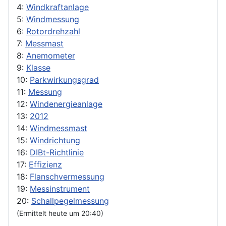
4:
Windkraftanlage
5:
Windmessung
6:
Rotordrehzahl
7:
Messmast
8:
Anemometer
9:
Klasse
10:
Parkwirkungsgrad
11:
Messung
12:
Windenergieanlage
13:
2012
14:
Windmessmast
15:
Windrichtung
16:
DIBt-Richtlinie
17:
Effizienz
18:
Flanschvermessung
19:
Messinstrument
20:
Schallpegelmessung
(Ermittelt heute um 20:40)