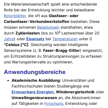
Die Materialwissenschaft spielt eine entscheidende
Rolle bei der Entwicklung leichter und belastbarer
Rotorblätter
, die oft aus
Glasfaser- oder
Carbonfaser-Verbundwerkstoffen
bestehen. Diese
müssen extremen
Belastungen
standhalten, etwa
8
durch
Zyklenlasten
(bis zu 10
Lastwechsel über 20
Jahre
) oder
Eisansatz
bei
Temperaturen
unter 0
°
Celsius [°C]
. Gleichzeitig werden intelligente
Sensorsysteme (z. B.
Faser-Bragg-Gitter
) eingesetzt,
um Echtzeitdaten zu Strukturspannungen zu erfassen
und Wartungsintervalle zu optimieren.
Anwendungsbereiche
Akademische Ausbildung:
Universitäten und
Fachhochschulen bieten Studiengänge wie
Erneuerbare Energien
,
Windenergietechnik
oder
Umweltingenieurwesen
an, die Absolvent:innen
auf Tätigkeiten in
Forschung
, Entwicklung oder