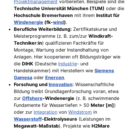
Projektmanagement
vorbereiten. Beispiele sind die
Technische Universität München (TUM)
oder die
Hochschule Bremerhaven
mit ihrem
Institut für
Windenergie
(fk-
wind
)
.
Berufliche Weiterbildung:
Zertifikatskurse und
Meisterprogramme (z. B. zum/zur
Windkraft-
Techniker:in
) qualifizieren Fachkräfte für
Montage, Wartung oder Instandhaltung von
Anlagen. Hier kooperieren oft Bildungsträger wie
die
DIHK
(Deutsche
Industrie
- und
Handelskammer) mit Herstellern wie
Siemens
Gamesa
oder
Enercon
.
Forschung und
Innovation
:
Wissenschaftliche
Bildung treibt Grundlagenforschung voran, etwa
zur
Offshore
-Windenergie
(z. B. schwimmende
Fundamente für Wassertiefen > 50
Meter [m]
)
oder zur
Integration
von
Windstrom
in
Wasserstoff
-Elektrolyseure
(Leistungen im
Megawatt-Maßstab
). Projekte wie
H2Mare