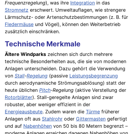
Frequenzregelung
), was ihre
Integration
in das
Stromnetz
erschwert. Umweltauflagen, wie strengere
Lärmschutz- oder Artenschutzbestimmungen (z. B. für
Fledermäuse
und Vögel), können den Weiterbetrieb
zusätzlich einschränken.
Technische Merkmale
Ältere Windparks
zeichnen sich durch mehrere
technische Besonderheiten aus, die sie von modernen
Anlagen unterscheiden. Dazu gehört die Verwendung
von
Stall
-
Regelung
(passive
Leistungsbegrenzung
durch aerodynamische Strömungsablösung) statt der
heute üblichen
Pitch
-Regelung
(aktive Verstellung der
Rotorblätter
). Stall-geregelte Anlagen sind zwar
robuster, aber weniger effizient in der
Energieausbeute
. Zudem waren die
Türme
früherer
Anlagen oft aus
Stahlrohr
oder
Gittermasten
gefertigt
und auf
Nabenhöhen
von 50 bis 80 Metern begrenzt –
moderne Anlagen erreichen dagegen Nabenhöhen von