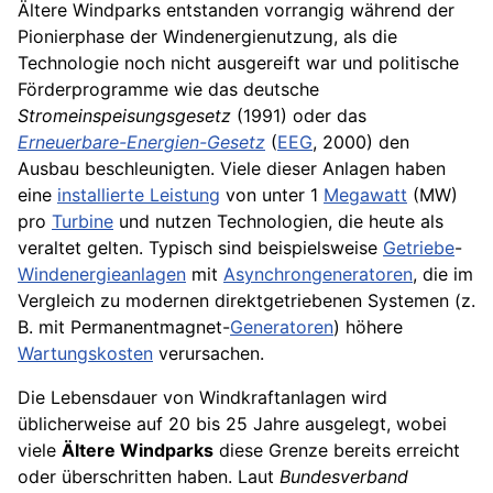
Ältere Windparks entstanden vorrangig während der
Pionierphase der Windenergienutzung, als die
Technologie noch nicht ausgereift war und politische
Förderprogramme wie das deutsche
Stromeinspeisungsgesetz
(1991) oder das
Erneuerbare-Energien-Gesetz
(
EEG
, 2000) den
Ausbau beschleunigten. Viele dieser Anlagen haben
eine
installierte Leistung
von unter 1
Megawatt
(MW)
pro
Turbine
und nutzen Technologien, die heute als
veraltet gelten. Typisch sind beispielsweise
Getriebe
-
Windenergieanlagen
mit
Asynchrongeneratoren
, die im
Vergleich zu modernen direktgetriebenen Systemen (z.
B. mit Permanentmagnet-
Generatoren
) höhere
Wartungskosten
verursachen.
Die Lebensdauer von Windkraftanlagen wird
üblicherweise auf 20 bis 25 Jahre ausgelegt, wobei
viele
Ältere Windparks
diese Grenze bereits erreicht
oder überschritten haben. Laut
Bundesverband