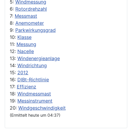
5:
Windmessung
6:
Rotordrehzahl
7:
Messmast
8:
Anemometer
9:
Parkwirkungsgrad
10:
Klasse
11:
Messung
12:
Nacelle
13:
Windenergieanlage
14:
Windrichtung
15:
2012
16:
DIBt-Richtlinie
17:
Effizienz
18:
Windmessmast
19:
Messinstrument
20:
Windgeschwindigkeit
(Ermittelt heute um 04:37)