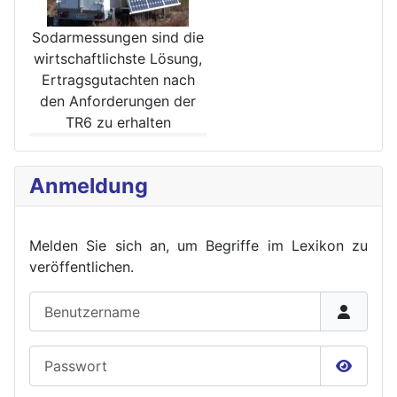
Sodarmessungen sind die
wirt­schaftlichste Lösung,
Ertrags­gutachten nach
den Anforde­rungen der
TR6 zu erhalten
Anmeldung
Melden Sie sich an, um Begriffe im Lexikon zu
veröffent
lichen.
Benutzername
Passwort
Passwor