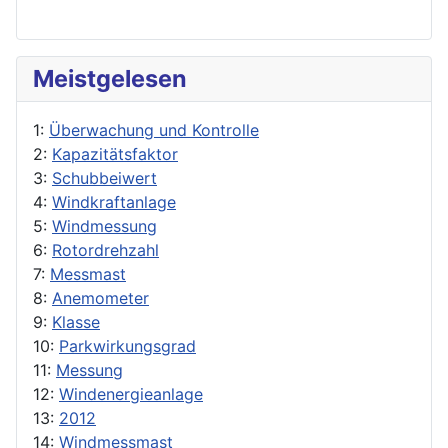
Meistgelesen
1:
Überwachung und Kontrolle
2:
Kapazitätsfaktor
3:
Schubbeiwert
4:
Windkraftanlage
5:
Windmessung
6:
Rotordrehzahl
7:
Messmast
8:
Anemometer
9:
Klasse
10:
Parkwirkungsgrad
11:
Messung
12:
Windenergieanlage
13:
2012
14:
Windmessmast