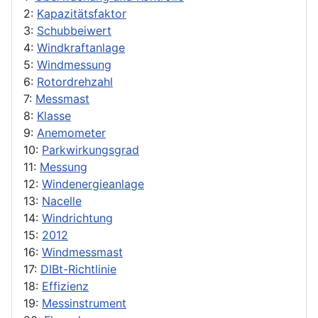
2:
Kapazitätsfaktor
3:
Schubbeiwert
4:
Windkraftanlage
5:
Windmessung
6:
Rotordrehzahl
7:
Messmast
8:
Klasse
9:
Anemometer
10:
Parkwirkungsgrad
11:
Messung
12:
Windenergieanlage
13:
Nacelle
14:
Windrichtung
15:
2012
16:
Windmessmast
17:
DIBt-Richtlinie
18:
Effizienz
19:
Messinstrument