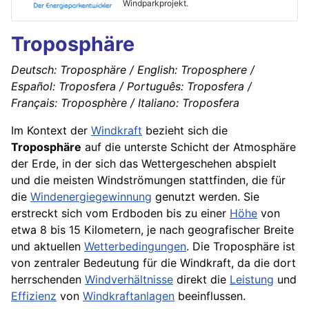
Windparkprojekt.
Troposphäre
Deutsch: Troposphäre / English: Troposphere /
Español: Troposfera / Português: Troposfera /
Français: Troposphère / Italiano: Troposfera
Im Kontext der
Windkraft
bezieht sich die
Troposphäre
auf die unterste Schicht der Atmosphäre
der Erde, in der sich das Wettergeschehen abspielt
und die meisten Windströmungen stattfinden, die für
die
Windenergiegewinnung
genutzt werden. Sie
erstreckt sich vom Erdboden bis zu einer
Höhe
von
etwa 8 bis 15 Kilometern, je nach geografischer Breite
und aktuellen
Wetterbedingungen
. Die Troposphäre ist
von zentraler Bedeutung für die Windkraft, da die dort
herrschenden
Windverhältnisse
direkt die
Leistung
und
Effizienz
von
Windkraftanlagen
beeinflussen.