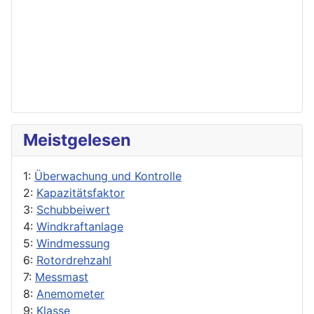
Meistgelesen
1:
Überwachung und Kontrolle
2:
Kapazitätsfaktor
3:
Schubbeiwert
4:
Windkraftanlage
5:
Windmessung
6:
Rotordrehzahl
7:
Messmast
8:
Anemometer
9:
Klasse