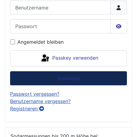
Benutzername
Passwort
Passwor
Angemeldet bleiben
Passkey verwenden
Anmelden
Passwort vergessen?
Benutzername vergessen?
Registrieren
Sodarmessungen bis 200 m Höhe bei: