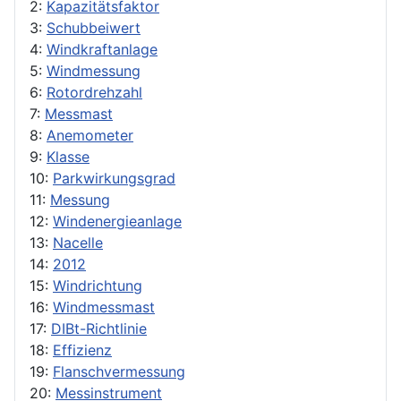
2:
Kapazitätsfaktor
3:
Schubbeiwert
4:
Windkraftanlage
5:
Windmessung
6:
Rotordrehzahl
7:
Messmast
8:
Anemometer
9:
Klasse
10:
Parkwirkungsgrad
11:
Messung
12:
Windenergieanlage
13:
Nacelle
14:
2012
15:
Windrichtung
16:
Windmessmast
17:
DIBt-Richtlinie
18:
Effizienz
19:
Flanschvermessung
20:
Messinstrument