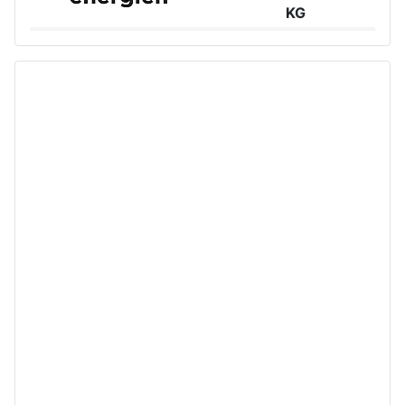
KG
Großer Burstah 42, 20457 Hamburg
www.ee.thuega.de