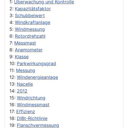
1:
Überwachung und Kontrolle
2:
Kapazitätsfaktor
3:
Schubbeiwert
4:
Windkraftanlage
5:
Windmessung
6:
Rotordrehzahl
7:
Messmast
8:
Anemometer
9:
Klasse
10:
Parkwirkungsgrad
11:
Messung
12:
Windenergieanlage
13:
Nacelle
14:
2012
15:
Windrichtung
16:
Windmessmast
17:
Effizienz
18:
DIBt-Richtlinie
19:
Flanschvermessung